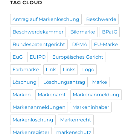
TAG CLOUD
Antrag auf Markenlöschung
Beschwerde
Beschwerdekammer
Bildmarke
BPatG
Bundespatentgericht
DPMA
EU-Marke
EuG
EUIPO
Europäisches Gericht
Farbmarke
Link
Links
Logo
Löschung
Löschungsantrag
Marke
Marken
Markenamt
Markenanmeldung
Markenanmeldungen
Markeninhaber
Markenlöschung
Markenrecht
Markenregister
markenschutz