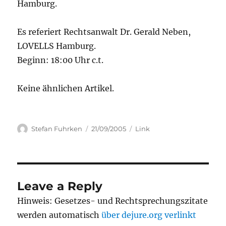
Hamburg.
Es referiert Rechtsanwalt Dr. Gerald Neben,
LOVELLS Hamburg.
Beginn: 18:00 Uhr c.t.
Keine ähnlichen Artikel.
Author
Posted
Categories
Stefan Fuhrken
21/09/2005
Link
on
Leave a Reply
Hinweis: Gesetzes- und Rechtsprechungszitate
werden automatisch
über dejure.org verlinkt