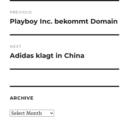
Post
PREVIOUS
navigation
Playboy Inc. bekommt Domain
Previous
post:
NEXT
Adidas klagt in China
Next
post:
ARCHIVE
Archive