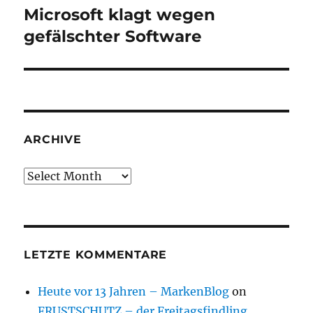
Microsoft klagt wegen
Next
post:
gefälschter Software
ARCHIVE
Archive
LETZTE KOMMENTARE
Heute vor 13 Jahren – MarkenBlog
on
FRUSTSCHUTZ – der Freitagsfindling