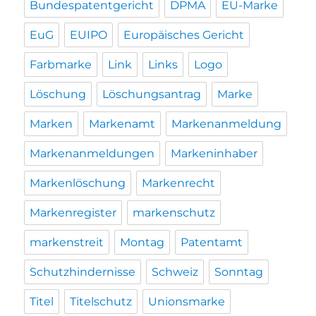
Bundespatentgericht
DPMA
EU-Marke
EuG
EUIPO
Europäisches Gericht
Farbmarke
Link
Links
Logo
Löschung
Löschungsantrag
Marke
Marken
Markenamt
Markenanmeldung
Markenanmeldungen
Markeninhaber
Markenlöschung
Markenrecht
Markenregister
markenschutz
markenstreit
Montag
Patentamt
Schutzhindernisse
Schweiz
Sonntag
Titel
Titelschutz
Unionsmarke