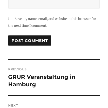
Save my name, email, and website in this browser for
the next time I comment.
Post
PREVIOUS
navigation
GRUR Veranstaltung in
Previous
post:
Hamburg
NEXT