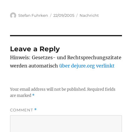
Author
Posted
Categories
Stefan Fuhrken
22/09/2005
Nachricht
on
Leave a Reply
Hinweis: Gesetzes- und Rechtsprechungszitate
werden automatisch
über dejure.org verlinkt
Your email address will not be published.
Required fields
are marked
*
COMMENT
*