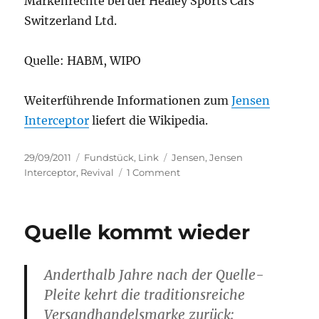
Markenrechte bei der Healey Sports Cars
Switzerland Ltd.
Quelle: HABM, WIPO
Weiterführende Informationen zum
Jensen
Interceptor
liefert die Wikipedia.
Posted
Categories
Tags
29/09/2011
Fundstück
,
Link
Jensen
,
Jensen
on
on
Interceptor
,
Revival
1 Comment
Jensen
Interceptor
–
Quelle kommt wieder
Revival
einer
Legende
Anderthalb Jahre nach der Quelle-
Pleite kehrt die traditionsreiche
Versandhandelsmarke zurück: