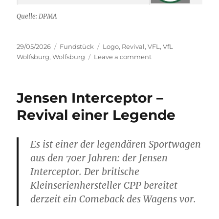
Quelle: DPMA
Posted
Categories
Tags
29/05/2026
Fundstück
Logo
,
Revival
,
VFL
,
VfL
on
on
Wolfsburg
,
Wolfsburg
Leave a comment
VfL
Wolfsburg
–
Jensen Interceptor –
Logorevival
Revival einer Legende
Es ist einer der legendären Sportwagen
aus den 70er Jahren: der Jensen
Interceptor. Der britische
Kleinserienhersteller CPP bereitet
derzeit ein Comeback des Wagens vor.