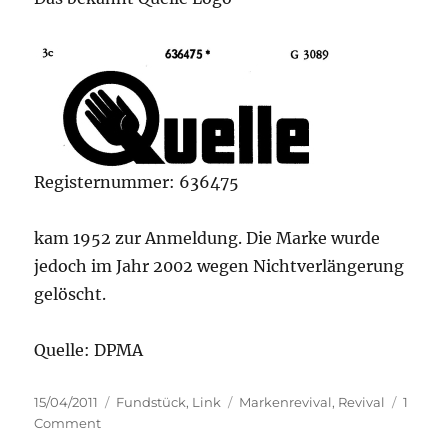
Registernummer: 636475
kam 1952 zur Anmeldung. Die Marke wurde
jedoch im Jahr 2002 wegen Nichtverlängerung
gelöscht.
Quelle: DPMA
Posted
Categories
Tags
15/04/2011
Fundstück
,
Link
Markenrevival
,
Revival
1
on
on
Comment
Quelle