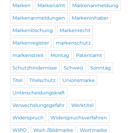
Marken
Markenamt
Markenanmeldung
Markenanmeldungen
Markeninhaber
Markenlöschung
Markenrecht
Markenregister
markenschutz
markenstreit
Montag
Patentamt
Schutzhindernisse
Schweiz
Sonntag
Titel
Titelschutz
Unionsmarke
Unterscheidungskraft
Verwechslungsgefahr
Werktitel
Widerspruch
Widerspruchsverfahren
WIPO
Wort-/Bildmarke
Wortmarke