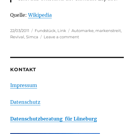
Quelle:
Wikipedia
Posted
Categories
Tags
22/03/2011
Fundstück
,
Link
Automarke
,
markenstreit
,
on
on
Revival
,
Simca
Leave a comment
Markenstreit
um
Simca
KONTAKT
Impressum
Datenschutz
Datenschutzberatung für Lüneburg