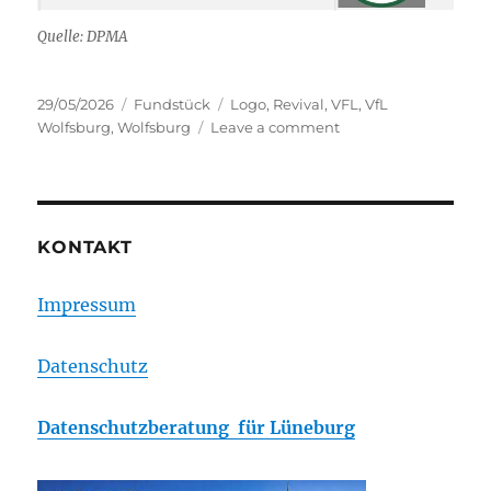
Quelle: DPMA
Posted
Categories
Tags
29/05/2026
Fundstück
Logo
,
Revival
,
VFL
,
VfL
on
on
Wolfsburg
,
Wolfsburg
Leave a comment
VfL
Wolfsburg
–
Logorevival
KONTAKT
Impressum
Datenschutz
Datenschutzberatung für Lüneburg