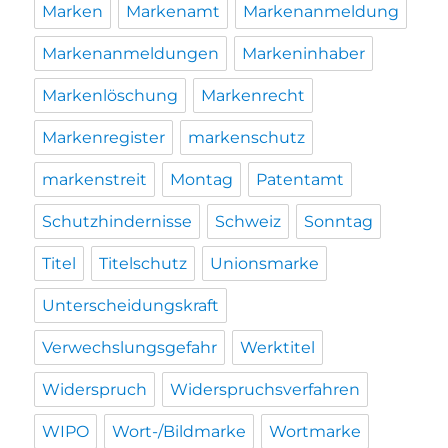
Marken
Markenamt
Markenanmeldung
Markenanmeldungen
Markeninhaber
Markenlöschung
Markenrecht
Markenregister
markenschutz
markenstreit
Montag
Patentamt
Schutzhindernisse
Schweiz
Sonntag
Titel
Titelschutz
Unionsmarke
Unterscheidungskraft
Verwechslungsgefahr
Werktitel
Widerspruch
Widerspruchsverfahren
WIPO
Wort-/Bildmarke
Wortmarke