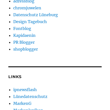
adressblog
chromjuwelen
Datenschutz Lüneburg
Design Tagebuch
Fontblog
Kapidaenin
PR Blogger
shopblogger
LINKS
ipnewsflash
Lünedatenschutz
MarkenG