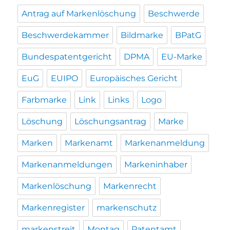
Antrag auf Markenlöschung
Beschwerde
Beschwerdekammer
Bildmarke
BPatG
Bundespatentgericht
DPMA
EU-Marke
EuG
EUIPO
Europäisches Gericht
Farbmarke
Link
Links
Logo
Löschung
Löschungsantrag
Marke
Marken
Markenamt
Markenanmeldung
Markenanmeldungen
Markeninhaber
Markenlöschung
Markenrecht
Markenregister
markenschutz
markenstreit
Montag
Patentamt