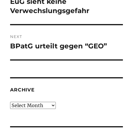
EuG sieht keine
Previous
post:
Verwechslungsgefahr
NEXT
BPatG urteilt gegen “GEO”
Next
post:
ARCHIVE
Archive