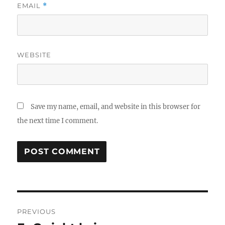
EMAIL
*
WEBSITE
Save my name, email, and website in this browser for
the next time I comment.
Post
PREVIOUS
navigation