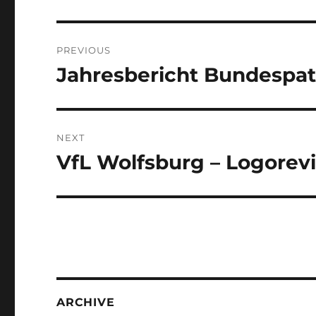
Post
PREVIOUS
navigation
Jahresbericht Bundespat
Previous
post:
NEXT
VfL Wolfsburg – Logorevi
Next
post:
ARCHIVE