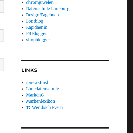
chromjuwelen
Datenschutz Lüneburg
Design Tagebuch
Fontblog
Kapidaenin
PR Blogger
shopblogger
LINKS
ipnewsflash
Lünedatenschutz
MarkenG
Markenlexikon
TC Wendisch Evern