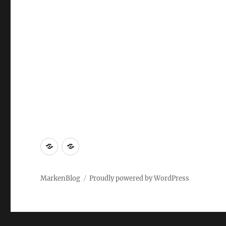
Markenrecherche
Gastbeiträge
MarkenBlog
Proudly powered by WordPress