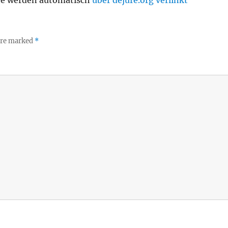
 are marked
*