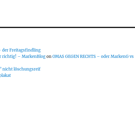
er Freitagsfindling
 richtig! – MarkenBlog
on
OMAS GEGEN RECHTS – oder MarkenG vs
 nicht löschungsreif
plakat