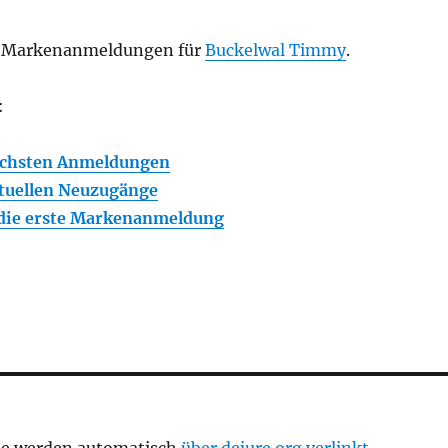
n Markenanmeldungen für
Buckelwal Timmy
.
:
ächsten Anmeldungen
tuellen Neuzugänge
 die erste Markenanmeldung
te werden automatisch
über dejure.org verlinkt