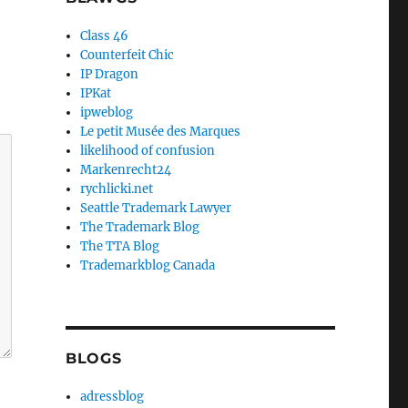
Class 46
Counterfeit Chic
IP Dragon
IPKat
ipweblog
Le petit Musée des Marques
likelihood of confusion
Markenrecht24
rychlicki.net
Seattle Trademark Lawyer
The Trademark Blog
The TTA Blog
Trademarkblog Canada
BLOGS
adressblog