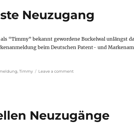
Anmeldungen
hste Neuzugang
r als “Timmy” bekannt gewordene Buckelwal unlängst d
Markenanmeldung beim Deutschen Patent- und Markenam
on
meldung
,
Timmy
Leave a comment
TIMMY
–
der
nächste
Neuzugang
ellen Neuzugänge