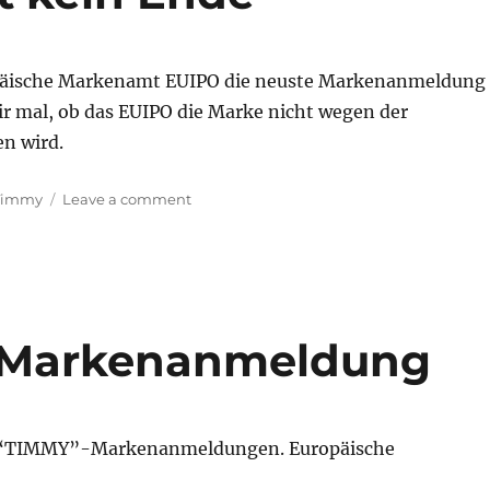
päische Markenamt EUIPO die neuste Markenanmeldung
r mal, ob das EUIPO die Marke nicht wegen der
n wird.
on
Timmy
Leave a comment
TIMMY
–
es
nimmt
kein
Ende
e Markenanmeldung
r “TIMMY”-Markenanmeldungen. Europäische