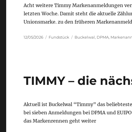
Acht weitere Timmy Markenanmeldungen verz
letzten Woche. Damit steht die aktuelle Zäh
Unionsmarke. zu den früheren Markenanmeld
Posted
Categories
Tags
12/05/2026
Fundstück
Buckelwal
,
DPMA
,
Markenan
on
TIMMY – die näc
Aktuell ist Buckelwal “Timmy” das beliebteste
bei sieben Anmeldungen bei DPMA und EUIPO
das Markenrennen geht weiter