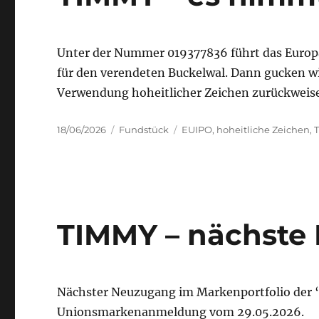
Unter der Nummer 019377836 führt das Euro
für den verendeten Buckelwal. Dann gucken wi
Verwendung hoheitlicher Zeichen zurückweise
Posted
Categories
Tags
18/06/2026
Fundstück
EUIPO
,
hoheitliche Zeichen
,
on
TIMMY – nächst
Nächster Neuzugang im Markenportfolio de
Unionsmarkenanmeldung vom 29.05.2026.