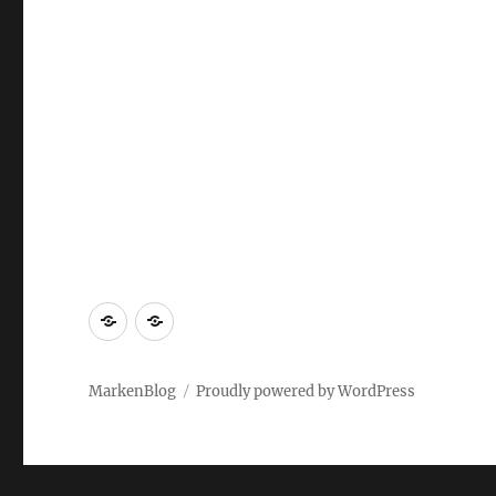
Markenrecherche
Gastbeiträge
MarkenBlog
Proudly powered by WordPress