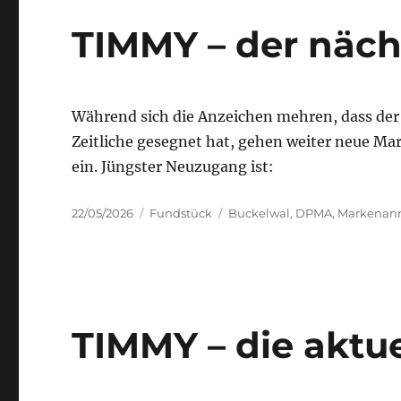
TIMMY – der näc
Während sich die Anzeichen mehren, dass de
Zeitliche gesegnet hat, gehen weiter neue 
ein. Jüngster Neuzugang ist:
Posted
Categories
Tags
22/05/2026
Fundstück
Buckelwal
,
DPMA
,
Markenan
on
TIMMY – die aktu