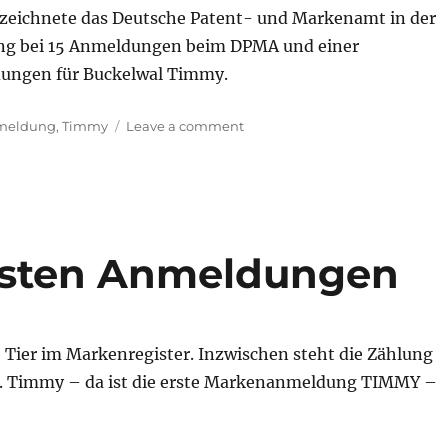
eichnete das Deutsche Patent- und Markenamt in der
lung bei 15 Anmeldungen beim DPMA und einer
ungen für Buckelwal Timmy.
on
meldung
,
Timmy
Leave a comment
TIMMY
–
die
aktuellen
Neuzugänge
hsten Anmeldungen
 Tier im Markenregister. Inzwischen steht die Zählung
. Timmy – da ist die erste Markenanmeldung TIMMY –