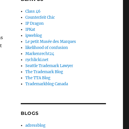
Class 46
Counterfeit Chic
IP Dragon
IPKat
ipweblog
as
Le petit Musée des Marques
t
likelihood of confusion
Markenrecht24
rychlicki.net
Seattle Trademark Lawyer
The Trademark Blog
The TTA Blog
Trademarkblog Canada
BLOGS
adressblog