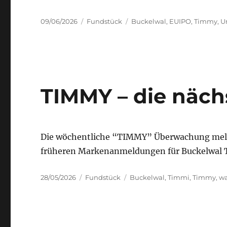
Posted
Categories
Tags
09/06/2026
Fundstück
Buckelwal
,
EUIPO
,
Timmy
,
U
on
TIMMY – die näc
Die wöchentliche “TIMMY” Überwachung mel
früheren Markenanmeldungen für Buckelwal
Posted
Categories
Tags
28/05/2026
Fundstück
Buckelwal
,
Timmi
,
Timmy
,
wa
on