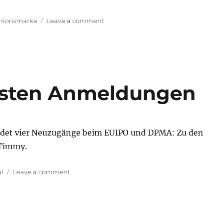
on
nionsmarke
Leave a comment
TIMMY
–
nächste
Markenanmeldung
hsten Anmeldungen
det vier Neuzugänge beim EUIPO und DPMA: Zu den
 Timmy.
on
l
Leave a comment
TIMMY
–
die
nächsten