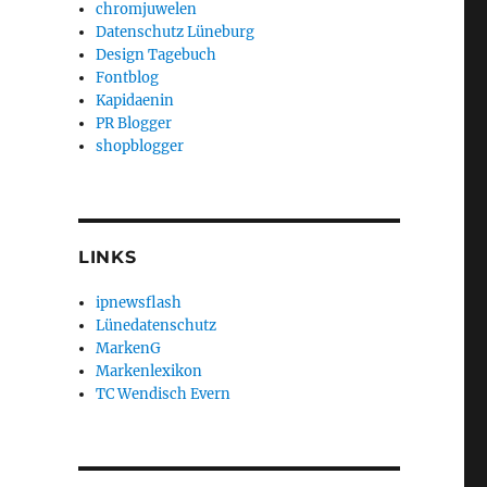
chromjuwelen
Datenschutz Lüneburg
Design Tagebuch
Fontblog
Kapidaenin
PR Blogger
shopblogger
LINKS
ipnewsflash
Lünedatenschutz
MarkenG
Markenlexikon
TC Wendisch Evern