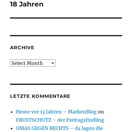
post:
18 Jahren
ARCHIVE
Archive
LETZTE KOMMENTARE
Heute vor 13 Jahren – MarkenBlog
on
FRUSTSCHUTZ – der Freitagsfindling
OMAS GEGEN RECHTS – da lagen die