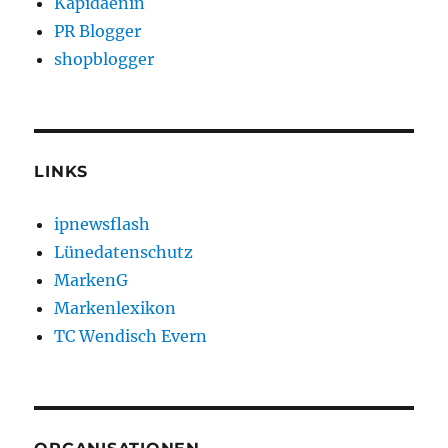
Kapidaenin
PR Blogger
shopblogger
LINKS
ipnewsflash
Lünedatenschutz
MarkenG
Markenlexikon
TC Wendisch Evern