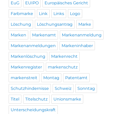
EuG
EUIPO
Europäisches Gericht
Farbmarke
Link
Links
Logo
Löschung
Löschungsantrag
Marke
Marken
Markenamt
Markenanmeldung
Markenanmeldungen
Markeninhaber
Markenlöschung
Markenrecht
Markenregister
markenschutz
markenstreit
Montag
Patentamt
Schutzhindernisse
Schweiz
Sonntag
Titel
Titelschutz
Unionsmarke
Unterscheidungskraft