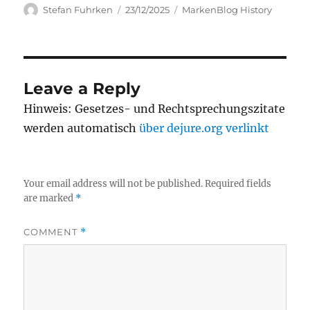
Author
Posted
Categories
Stefan Fuhrken
23/12/2025
MarkenBlog History
on
Leave a Reply
Hinweis: Gesetzes- und Rechtsprechungszitate
werden automatisch
über dejure.org verlinkt
Your email address will not be published.
Required fields
are marked
*
COMMENT
*