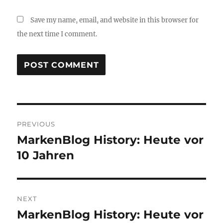
Save my name, email, and website in this browser for
the next time I comment.
Post
PREVIOUS
navigation
MarkenBlog History: Heute vor
Previous
post:
10 Jahren
NEXT
MarkenBlog History: Heute vor
Next