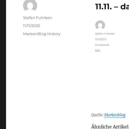
Author
Stefan Fuhrken
Posted
11/11/2025
on
Categories
MarkenBlog History
Quelle:
Markenblog
Ähnliche Artikel