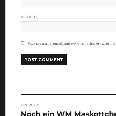
WEBSITE
Save my name, email, and website in this browser for
Post
PREVIOUS
navigation
Noch ein WM Maskottch
Previous