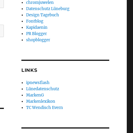
chromjuwelen
Datenschutz Lüneburg
Design Tagebuch
Fontblog
Kapidaenin
PR Blogger
shopblogger
LINKS
ipnewsflash
Lünedatenschutz
MarkenG
Markenlexikon
TC Wendisch Evern