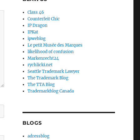
Class 46
Counterfeit Chic
IP Dragon
IPKat
ipweblog
Le petit Musée des Marques
likelihood of confusion
Markenrecht24
rychlicki.net
Seattle Trademark Lawyer
The Trademark Blog
The TTA Blog
Trademarkblog Canada
BLOGS
adressblog