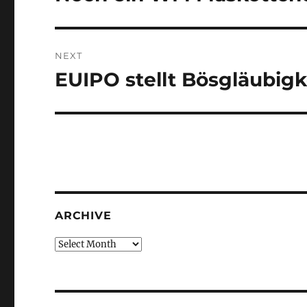
post:
NEXT
EUIPO stellt Bösgläubigke
Next
post:
ARCHIVE
Archive