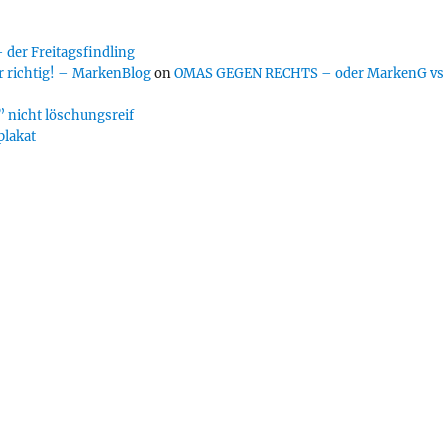
er Freitagsfindling
 richtig! – MarkenBlog
on
OMAS GEGEN RECHTS – oder MarkenG vs
 nicht löschungsreif
plakat