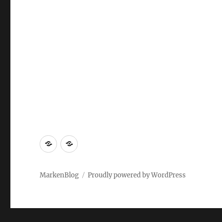
Markenrecherche
Gastbeiträge
MarkenBlog
Proudly powered by WordPress