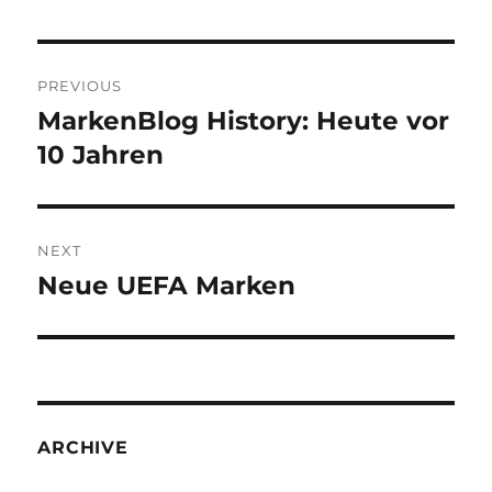
Post
PREVIOUS
navigation
MarkenBlog History: Heute vor
Previous
post:
10 Jahren
NEXT
Neue UEFA Marken
Next
post:
ARCHIVE