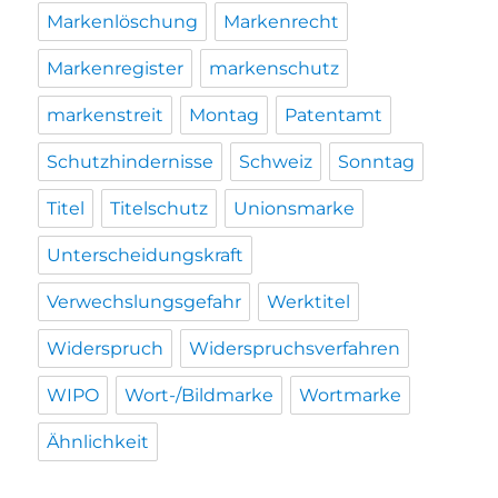
Markenlöschung
Markenrecht
Markenregister
markenschutz
markenstreit
Montag
Patentamt
Schutzhindernisse
Schweiz
Sonntag
Titel
Titelschutz
Unionsmarke
Unterscheidungskraft
Verwechslungsgefahr
Werktitel
Widerspruch
Widerspruchsverfahren
WIPO
Wort-/Bildmarke
Wortmarke
Ähnlichkeit