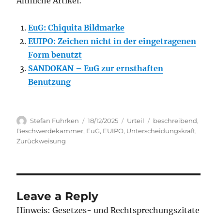
Ähnliche Artikel:
EuG: Chiquita Bildmarke
EUIPO: Zeichen nicht in der eingetragenen
Form benutzt
SANDOKAN – EuG zur ernsthaften
Benutzung
Author
Posted
Categories
Tags
Stefan Fuhrken
18/12/2025
Urteil
beschreibend
,
on
Beschwerdekammer
,
EuG
,
EUIPO
,
Unterscheidungskraft
,
Zurückweisung
Leave a Reply
Hinweis: Gesetzes- und Rechtsprechungszitate