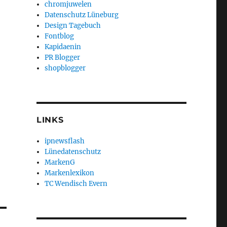
chromjuwelen
Datenschutz Lüneburg
Design Tagebuch
Fontblog
Kapidaenin
PR Blogger
shopblogger
LINKS
ipnewsflash
Lünedatenschutz
MarkenG
Markenlexikon
TC Wendisch Evern