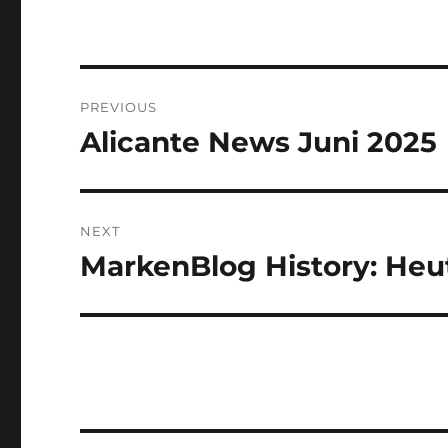
Post
PREVIOUS
navigation
Alicante News Juni 2025
Previous
post:
NEXT
MarkenBlog History: Heut
Next
post: