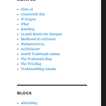
Class 46
Counterfeit Chic
IP Dragon
IPKat
ipweblog
Le petit Musée des Marques
likelihood of confusion
Markenrecht24
rychlicki.net
Seattle Trademark Lawyer
The Trademark Blog
The TTA Blog
Trademarkblog Canada
BLOGS
adressblog