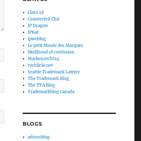
Class 46
Counterfeit Chic
IP Dragon
IPKat
ipweblog
Le petit Musée des Marques
likelihood of confusion
Markenrecht24
rychlicki.net
Seattle Trademark Lawyer
The Trademark Blog
The TTA Blog
Trademarkblog Canada
BLOGS
adressblog