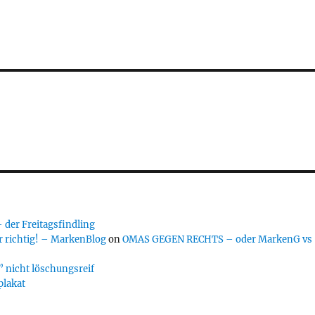
er Freitagsfindling
 richtig! – MarkenBlog
on
OMAS GEGEN RECHTS – oder MarkenG vs
 nicht löschungsreif
plakat