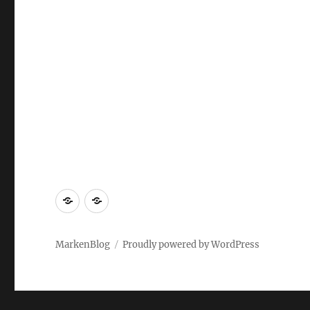
Markenrecherche
Gastbeiträge
MarkenBlog
Proudly powered by WordPress