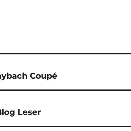
aybach Coupé
log Leser