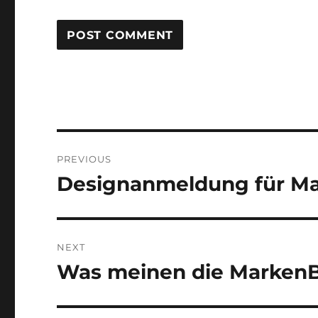
Post
PREVIOUS
navigation
Designanmeldung für M
Previous
post:
NEXT
Was meinen die MarkenB
Next
post: