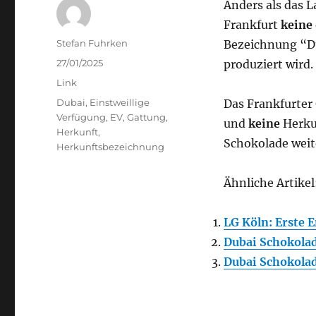
Anders als das 
Frankfurt
keine
Author
Stefan Fuhrken
Bezeichnung “Du
Posted
27/01/2025
produziert wird.
on
Categories
Link
Tags
Dubai
,
Einstweillige
Das Frankfurter
Verfügung
,
EV
,
Gattung
,
und
keine
Herku
Herkunft
,
Schokolade weit
Herkunftsbezeichnung
Ähnliche Artikel
LG Köln: Erste 
Dubai Schokolad
Dubai Schokolad