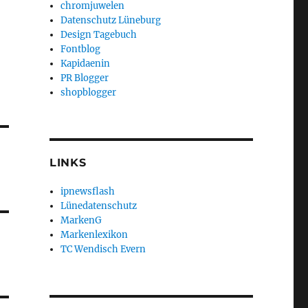
chromjuwelen
Datenschutz Lüneburg
Design Tagebuch
Fontblog
Kapidaenin
PR Blogger
shopblogger
LINKS
ipnewsflash
Lünedatenschutz
MarkenG
Markenlexikon
TC Wendisch Evern