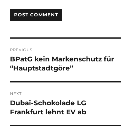
Post
PREVIOUS
navigation
BPatG kein Markenschutz für
Previous
post:
“Hauptstadtgöre”
NEXT
Dubai-Schokolade LG
Next
post:
Frankfurt lehnt EV ab