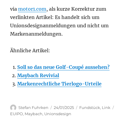
via
motor1.com
, als kurze Korrektur zum
verlinkten Artikel: Es handelt sich um
Unionsdesignanmeldungen und nicht um
Markenanmeldungen.
Ähnliche Artikel:
Soll so das neue Golf-Coupé aussehen?
Maybach Revivial
Markenrechtliche Tierlogo-Urteile
Author
Posted
Categories
Tags
Stefan Fuhrken
24/01/2025
Fundstück
,
Link
on
EUIPO
,
Maybach
,
Unionsdesign