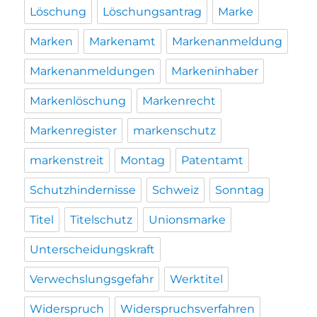
Löschung
Löschungsantrag
Marke
Marken
Markenamt
Markenanmeldung
Markenanmeldungen
Markeninhaber
Markenlöschung
Markenrecht
Markenregister
markenschutz
markenstreit
Montag
Patentamt
Schutzhindernisse
Schweiz
Sonntag
Titel
Titelschutz
Unionsmarke
Unterscheidungskraft
Verwechslungsgefahr
Werktitel
Widerspruch
Widerspruchsverfahren