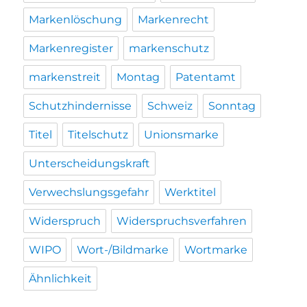
Markenlöschung
Markenrecht
Markenregister
markenschutz
markenstreit
Montag
Patentamt
Schutzhindernisse
Schweiz
Sonntag
Titel
Titelschutz
Unionsmarke
Unterscheidungskraft
Verwechslungsgefahr
Werktitel
Widerspruch
Widerspruchsverfahren
WIPO
Wort-/Bildmarke
Wortmarke
Ähnlichkeit