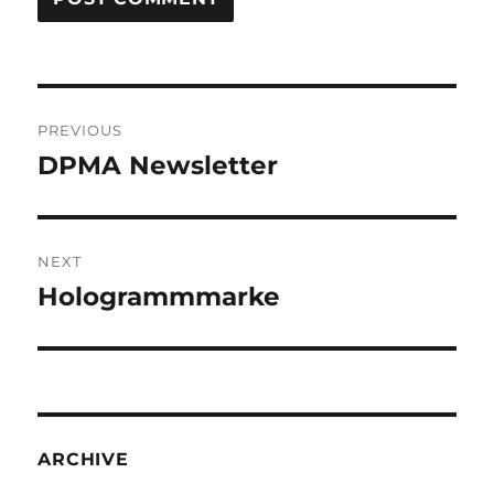
Post
PREVIOUS
navigation
DPMA Newsletter
Previous
post:
NEXT
Hologrammmarke
Next
post:
ARCHIVE