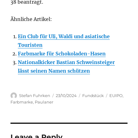
38 beantragt.
Ähnliche Artikel:
Ein Club für Uli, Waldi und asiatische
Touristen
Farbmarke für Schokoladen-Hasen
Nationalkicker Bastian Schweinsteiger
lässt seinen Namen schützen
Author
Posted
Categories
Tags
Stefan Fuhrken
23/10/2024
Fundstück
EUIPO
,
on
Farbmarke
,
Paulaner
Leave a Reply