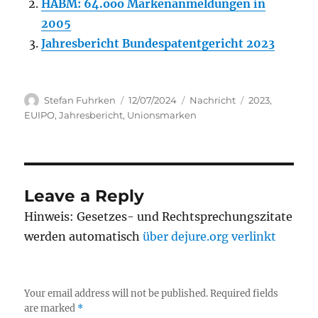
HABM: 64.ooo Markenanmeldungen in
2005
Jahresbericht Bundespatentgericht 2023
Author
Posted
Categories
Tags
Stefan Fuhrken
12/07/2024
Nachricht
2023
,
on
EUIPO
,
Jahresbericht
,
Unionsmarken
Leave a Reply
Hinweis: Gesetzes- und Rechtsprechungszitate
werden automatisch
über dejure.org verlinkt
Your email address will not be published.
Required fields
are marked
*