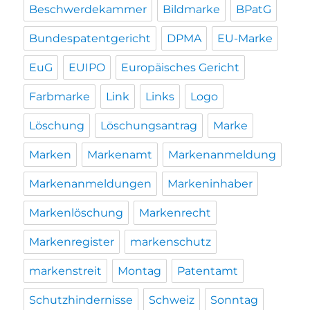
Beschwerdekammer
Bildmarke
BPatG
Bundespatentgericht
DPMA
EU-Marke
EuG
EUIPO
Europäisches Gericht
Farbmarke
Link
Links
Logo
Löschung
Löschungsantrag
Marke
Marken
Markenamt
Markenanmeldung
Markenanmeldungen
Markeninhaber
Markenlöschung
Markenrecht
Markenregister
markenschutz
markenstreit
Montag
Patentamt
Schutzhindernisse
Schweiz
Sonntag