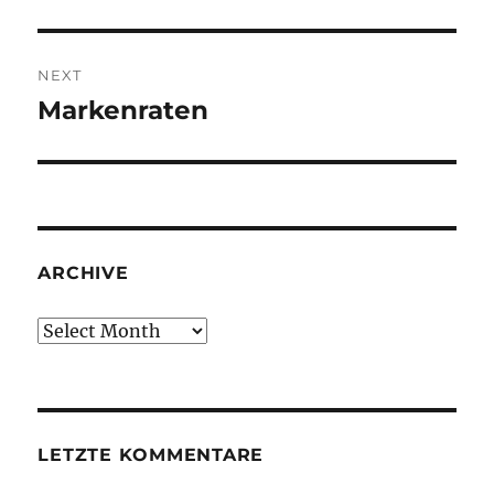
post:
NEXT
Markenraten
Next
post:
ARCHIVE
Archive
LETZTE KOMMENTARE