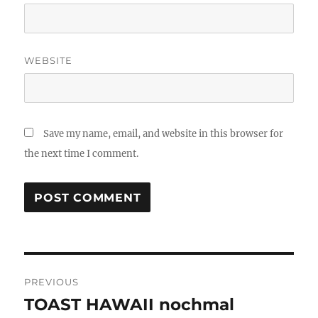
WEBSITE
Save my name, email, and website in this browser for
the next time I comment.
Post
PREVIOUS
navigation
TOAST HAWAII nochmal
Previous