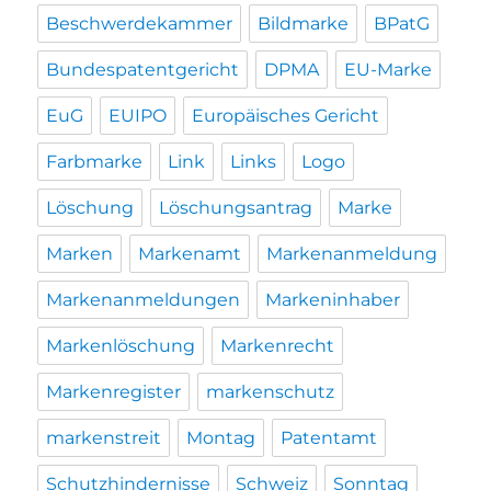
Beschwerdekammer
Bildmarke
BPatG
Bundespatentgericht
DPMA
EU-Marke
EuG
EUIPO
Europäisches Gericht
Farbmarke
Link
Links
Logo
Löschung
Löschungsantrag
Marke
Marken
Markenamt
Markenanmeldung
Markenanmeldungen
Markeninhaber
Markenlöschung
Markenrecht
Markenregister
markenschutz
markenstreit
Montag
Patentamt
Schutzhindernisse
Schweiz
Sonntag