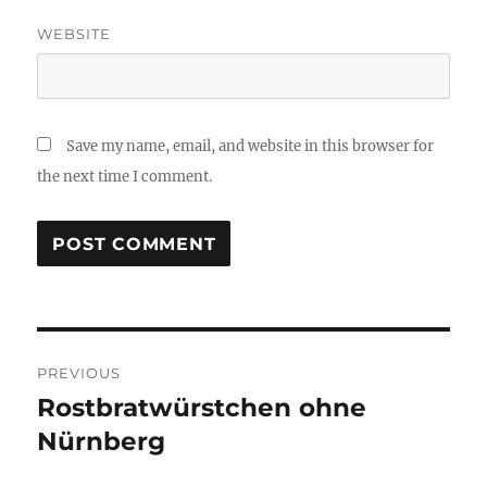
WEBSITE
Save my name, email, and website in this browser for
the next time I comment.
Post
PREVIOUS
navigation
Rostbratwürstchen ohne
Previous
post:
Nürnberg