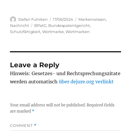
Author
Posted
Categories
Stefan Fuhrken
17/06/2024
Markenwissen
,
on
Tags
Nachricht
BPatG
,
Bundespatentgericht
,
Schutzfähigkeit
,
Wortmarke
,
Wortmarken
Leave a Reply
Hinweis: Gesetzes- und Rechtsprechungszitate
werden automatisch
über dejure.org verlinkt
Your email address will not be published.
Required fields
are marked
*
COMMENT
*