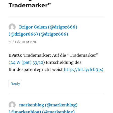
Trademarker”
Drigor Golem (@drigor666)
(@drigor666) (@drigor666)
says:
30/03/2011 at 15:16
BPatG: Trademarker: Auf die “Trademarker”
(
24 W (pat) 33/10
) Entscheidung des
Bundespatentegricht weist
http://bit.ly/fcb9p4
Reply
markenblog (@markenblog)
(@markenblog) (@markenblog)
says: