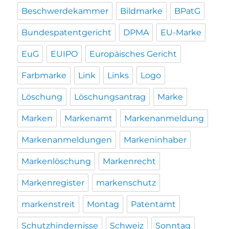
Beschwerdekammer
Bildmarke
BPatG
Bundespatentgericht
DPMA
EU-Marke
EuG
EUIPO
Europäisches Gericht
Farbmarke
Link
Links
Logo
Löschung
Löschungsantrag
Marke
Marken
Markenamt
Markenanmeldung
Markenanmeldungen
Markeninhaber
Markenlöschung
Markenrecht
Markenregister
markenschutz
markenstreit
Montag
Patentamt
Schutzhindernisse
Schweiz
Sonntag