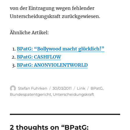
von der Eintragung wegen fehlender
Unterscheidungskraft zurückgewiesen.
Ähnliche Artikel:
BPatG: “Bollywood macht glücklich!”
BPatG: CASHFLOW
BPatG: ANONVIOLENTWORLD
Author
Posted
Categories
Tags
Stefan Fuhrken
30/03/2011
Link
BPatG
,
on
Bundespatentgericht
,
Unterscheidungskraft
2 thoughts on “BPatG: