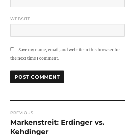
WEBSITE
Save my name, email, and website in this browser for
the next time I comment.
Post
PREVIOUS
navigation
Markenstreit: Erdinger vs.
Previous
post:
Kehdinger