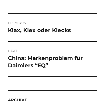
Post
PREVIOUS
navigation
Klax, Klex oder Klecks
Previous
post:
NEXT
China: Markenproblem für
Next
post:
Daimlers “EQ”
ARCHIVE