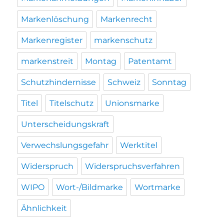
Markenlöschung
Markenrecht
Markenregister
markenschutz
markenstreit
Montag
Patentamt
Schutzhindernisse
Schweiz
Sonntag
Titel
Titelschutz
Unionsmarke
Unterscheidungskraft
Verwechslungsgefahr
Werktitel
Widerspruch
Widerspruchsverfahren
WIPO
Wort-/Bildmarke
Wortmarke
Ähnlichkeit