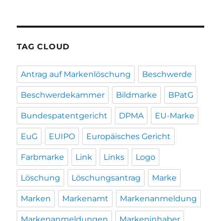
TAG CLOUD
Antrag auf Markenlöschung
Beschwerde
Beschwerdekammer
Bildmarke
BPatG
Bundespatentgericht
DPMA
EU-Marke
EuG
EUIPO
Europäisches Gericht
Farbmarke
Link
Links
Logo
Löschung
Löschungsantrag
Marke
Marken
Markenamt
Markenanmeldung
Markenanmeldungen
Markeninhaber