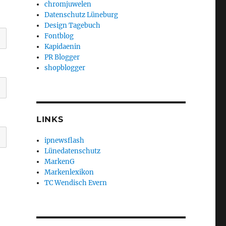
chromjuwelen
Datenschutz Lüneburg
Design Tagebuch
Fontblog
Kapidaenin
PR Blogger
shopblogger
LINKS
ipnewsflash
Lünedatenschutz
MarkenG
Markenlexikon
TC Wendisch Evern