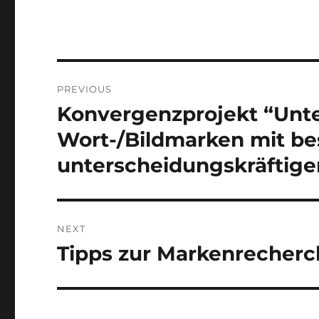
Post
PREVIOUS
navigation
Konvergenzprojekt “Unte
Previous
post:
Wort-/Bildmarken mit be
unterscheidungskräftige
NEXT
Tipps zur Markenrecher
Next
post: