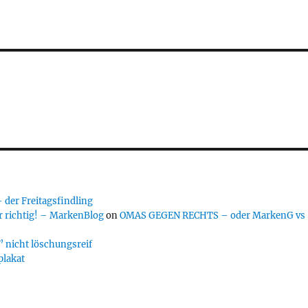
er Freitagsfindling
 richtig! – MarkenBlog
on
OMAS GEGEN RECHTS – oder MarkenG vs
 nicht löschungsreif
plakat