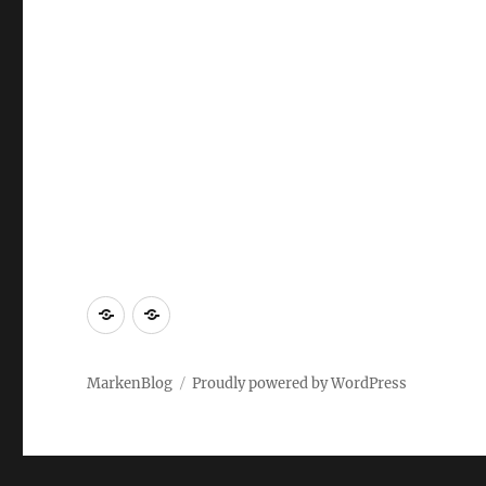
Markenrecherche
Gastbeiträge
MarkenBlog
Proudly powered by WordPress