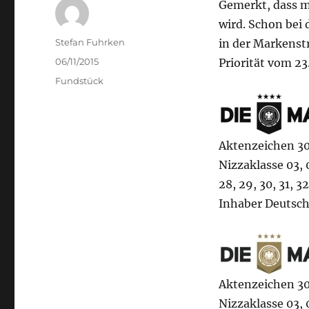
Gemerkt, dass m
wird. Schon bei 
Author
Stefan Fuhrken
in der Markenstr
Posted
06/11/2015
Priorität vom 2
on
Categories
Fundstück
Aktenzeichen 3
Nizzaklasse 03, 05
28, 29, 30, 31, 32
Inhaber Deutsch
Aktenzeichen 3
Nizzaklasse 03, 05