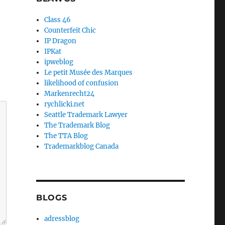
Class 46
Counterfeit Chic
IP Dragon
IPKat
ipweblog
Le petit Musée des Marques
likelihood of confusion
Markenrecht24
rychlicki.net
Seattle Trademark Lawyer
The Trademark Blog
The TTA Blog
Trademarkblog Canada
BLOGS
adressblog