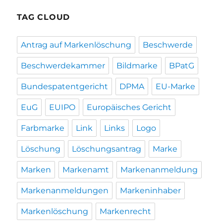
TAG CLOUD
Antrag auf Markenlöschung
Beschwerde
Beschwerdekammer
Bildmarke
BPatG
Bundespatentgericht
DPMA
EU-Marke
EuG
EUIPO
Europäisches Gericht
Farbmarke
Link
Links
Logo
Löschung
Löschungsantrag
Marke
Marken
Markenamt
Markenanmeldung
Markenanmeldungen
Markeninhaber
Markenlöschung
Markenrecht