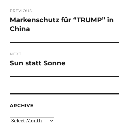
Post
PREVIOUS
navigation
Markenschutz für “TRUMP” in
Previous
post:
China
NEXT
Sun statt Sonne
Next
post:
ARCHIVE
Archive