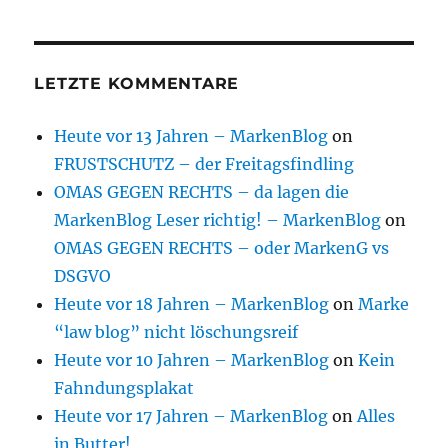
LETZTE KOMMENTARE
Heute vor 13 Jahren – MarkenBlog
on
FRUSTSCHUTZ – der Freitagsfindling
OMAS GEGEN RECHTS – da lagen die
MarkenBlog Leser richtig! – MarkenBlog
on
OMAS GEGEN RECHTS – oder MarkenG vs
DSGVO
Heute vor 18 Jahren – MarkenBlog
on
Marke
“law blog” nicht löschungsreif
Heute vor 10 Jahren – MarkenBlog
on
Kein
Fahndungsplakat
Heute vor 17 Jahren – MarkenBlog
on
Alles
in Butter!