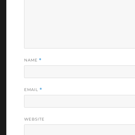
NAME
*
EMAIL
*
WEBSITE