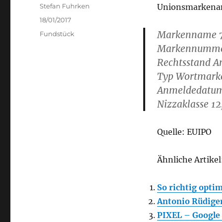
Author
Stefan Fuhrken
Unionsmarkenan
Posted
18/01/2017
on
Markenname
Categories
Fundstück
Markennumme
Rechtsstand A
Typ Wortmark
Anmeldedatum
Nizzaklasse 12,
Quelle: EUIPO
Ähnliche Artikel
So richtig optim
Antonio Rüdiger
PIXEL – Google