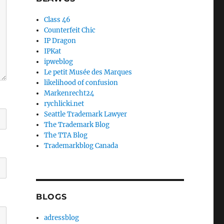
Class 46
Counterfeit Chic
IP Dragon
IPKat
ipweblog
Le petit Musée des Marques
likelihood of confusion
Markenrecht24
rychlicki.net
Seattle Trademark Lawyer
The Trademark Blog
The TTA Blog
Trademarkblog Canada
BLOGS
adressblog