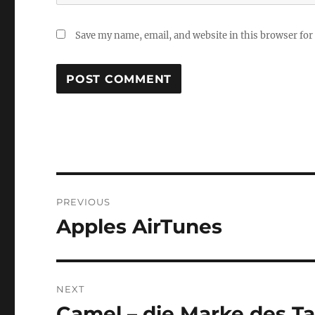
Save my name, email, and website in this browser for
Post
PREVIOUS
navigation
Apples AirTunes
Previous
post:
NEXT
Camel – die Marke des T
Next