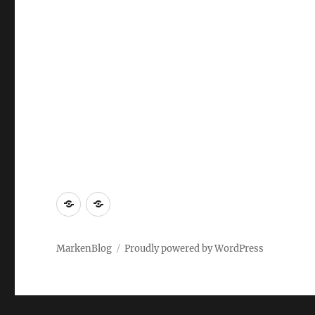
Markenrecherche
Gastbeiträge
MarkenBlog
Proudly powered by WordPress