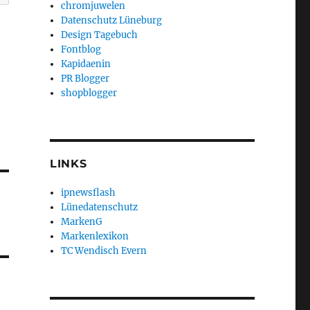
chromjuwelen
Datenschutz Lüneburg
Design Tagebuch
Fontblog
Kapidaenin
PR Blogger
shopblogger
LINKS
ipnewsflash
Lünedatenschutz
MarkenG
Markenlexikon
TC Wendisch Evern