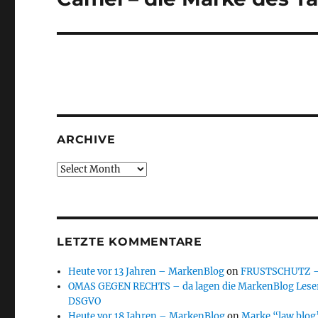
post:
ARCHIVE
Archive
LETZTE KOMMENTARE
Heute vor 13 Jahren – MarkenBlog
on
FRUSTSCHUTZ – d
OMAS GEGEN RECHTS – da lagen die MarkenBlog Leser
DSGVO
Heute vor 18 Jahren – MarkenBlog
on
Marke “law blog”