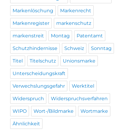
Markenlöschung
Markenrecht
Markenregister
markenschutz
markenstreit
Montag
Patentamt
Schutzhindernisse
Schweiz
Sonntag
Titel
Titelschutz
Unionsmarke
Unterscheidungskraft
Verwechslungsgefahr
Werktitel
Widerspruch
Widerspruchsverfahren
WIPO
Wort-/Bildmarke
Wortmarke
Ähnlichkeit