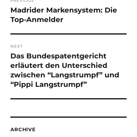
PREVIOUS
navigation
Madrider Markensystem: Die
Previous
post:
Top-Anmelder
NEXT
Das Bundespatentgericht
Next
post:
erläutert den Unterschied
zwischen “Langstrumpf” und
“Pippi Langstrumpf”
ARCHIVE