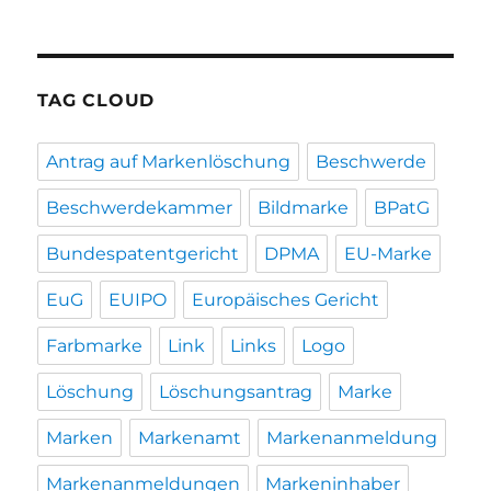
TAG CLOUD
Antrag auf Markenlöschung
Beschwerde
Beschwerdekammer
Bildmarke
BPatG
Bundespatentgericht
DPMA
EU-Marke
EuG
EUIPO
Europäisches Gericht
Farbmarke
Link
Links
Logo
Löschung
Löschungsantrag
Marke
Marken
Markenamt
Markenanmeldung
Markenanmeldungen
Markeninhaber