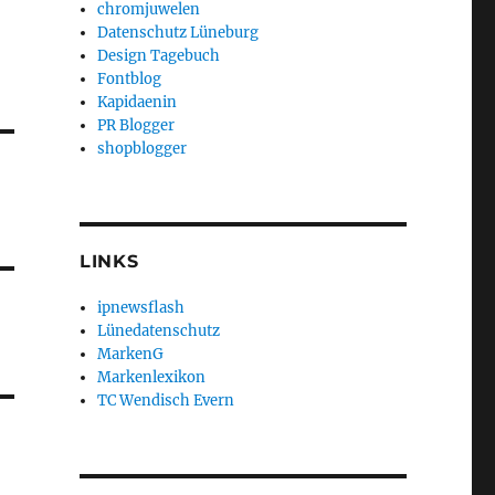
chromjuwelen
Datenschutz Lüneburg
Design Tagebuch
Fontblog
Kapidaenin
PR Blogger
shopblogger
LINKS
ipnewsflash
Lünedatenschutz
MarkenG
Markenlexikon
TC Wendisch Evern