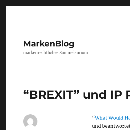
MarkenBlog
markenrechtliches Sammelsurium
“BREXIT” und IP 
“
What Would Hap
und beantwortet 