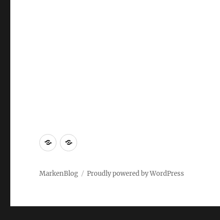
Markenrecherche
Gastbeiträge
MarkenBlog
Proudly powered by WordPress