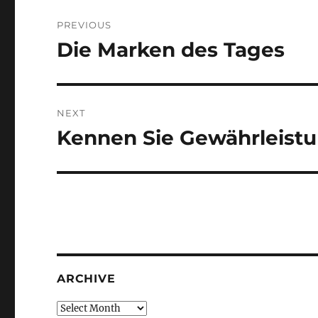
Post
PREVIOUS
navigation
Die Marken des Tages
Previous
post:
NEXT
Kennen Sie Gewährleist
Next
post:
ARCHIVE
Archive