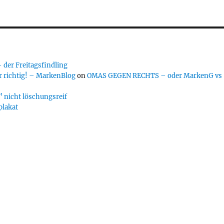
er Freitagsfindling
 richtig! – MarkenBlog
on
OMAS GEGEN RECHTS – oder MarkenG vs
 nicht löschungsreif
plakat