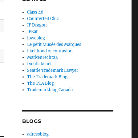
Class 46
Counterfeit Chic
IP Dragon
IPKat
ipweblog
Le petit Musée des Marques
likelihood of confusion
Markenrecht24
rychlicki.net
Seattle Trademark Lawyer
The Trademark Blog
The TTA Blog
Trademarkblog Canada
BLOGS
adressblog