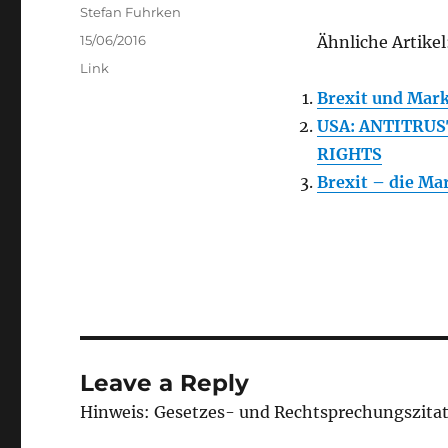
Author
Stefan Fuhrken
Posted
15/06/2016
Ähnliche Artikel
on
Categories
Link
Brexit und Mar
USA: ANTITRU
RIGHTS
Brexit – die Mar
Leave a Reply
Hinweis: Gesetzes- und Rechtsprechungszita