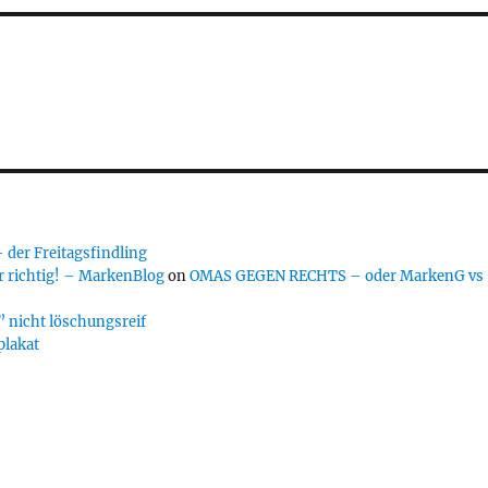
er Freitagsfindling
 richtig! – MarkenBlog
on
OMAS GEGEN RECHTS – oder MarkenG vs
 nicht löschungsreif
plakat