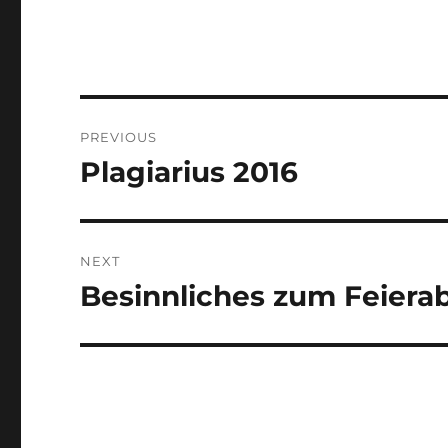
Post
PREVIOUS
navigation
Plagiarius 2016
Previous
post:
NEXT
Besinnliches zum Feiera
Next
post: