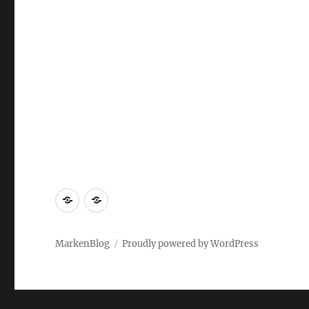
Markenrecherche
Gastbeiträge
MarkenBlog
Proudly powered by WordPress