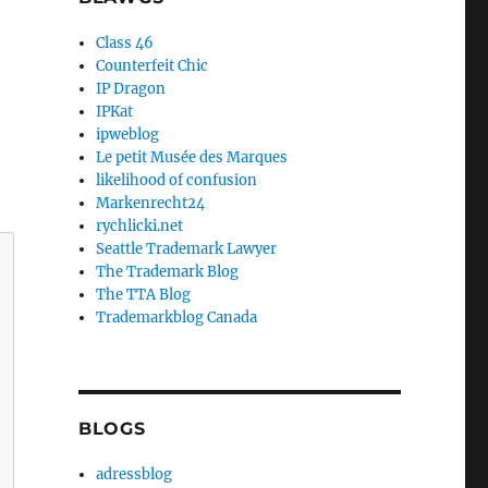
Class 46
Counterfeit Chic
IP Dragon
IPKat
ipweblog
Le petit Musée des Marques
likelihood of confusion
Markenrecht24
rychlicki.net
Seattle Trademark Lawyer
The Trademark Blog
The TTA Blog
Trademarkblog Canada
BLOGS
adressblog