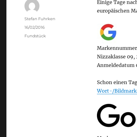
Einige Tage nac
europäischen Ma
Author
Stefan Fuhrken
Posted
16/02/2016
on
Categories
Fundstück
Markennummer
Nizzaklasse 09, 2
Anmeldedatum 0
Schon einen Tag
Wort-/Bildmark