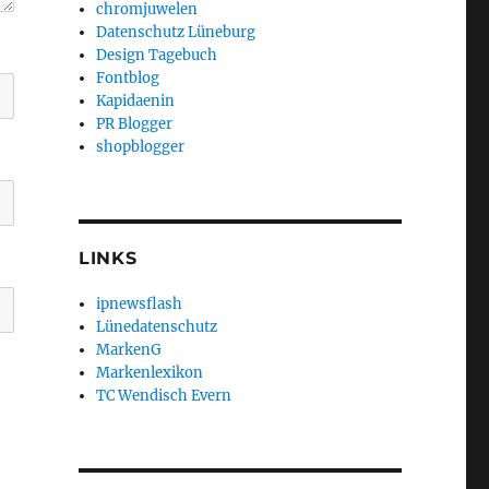
chromjuwelen
Datenschutz Lüneburg
Design Tagebuch
Fontblog
Kapidaenin
PR Blogger
shopblogger
LINKS
ipnewsflash
Lünedatenschutz
MarkenG
Markenlexikon
TC Wendisch Evern