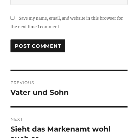
Save my name, email, and website in this browser for
the next time I comment.
Post
PREVIOUS
navigation
Vater und Sohn
Previous
post:
NEXT
Sieht das Markenamt wohl
Next
post: