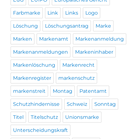
Farbmarke
Link
Links
Logo
Löschung
Löschungsantrag
Marke
Marken
Markenamt
Markenanmeldung
Markenanmeldungen
Markeninhaber
Markenlöschung
Markenrecht
Markenregister
markenschutz
markenstreit
Montag
Patentamt
Schutzhindernisse
Schweiz
Sonntag
Titel
Titelschutz
Unionsmarke
Unterscheidungskraft