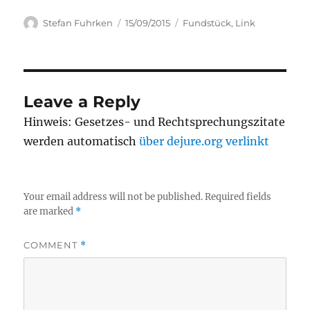
Author
Posted
Categories
Stefan Fuhrken
15/09/2015
Fundstück
,
Link
on
Leave a Reply
Hinweis: Gesetzes- und Rechtsprechungszitate
werden automatisch
über dejure.org verlinkt
Your email address will not be published.
Required fields
are marked
*
COMMENT
*