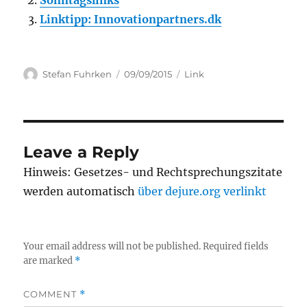
Sonntagslinks
Linktipp: Innovationpartners.dk
Author
Posted
Categories
Stefan Fuhrken
09/09/2015
Link
on
Leave a Reply
Hinweis: Gesetzes- und Rechtsprechungszitate
werden automatisch
über dejure.org verlinkt
Your email address will not be published.
Required fields
are marked
*
COMMENT
*