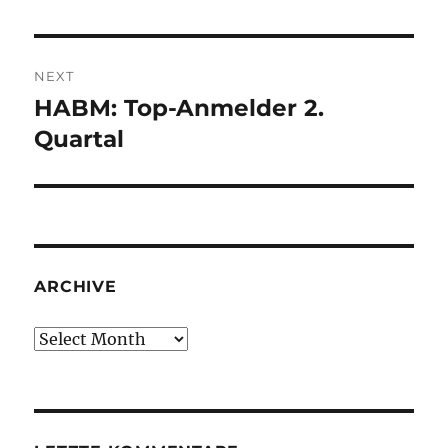
NEXT
HABM: Top-Anmelder 2.
Next
post:
Quartal
ARCHIVE
Archive