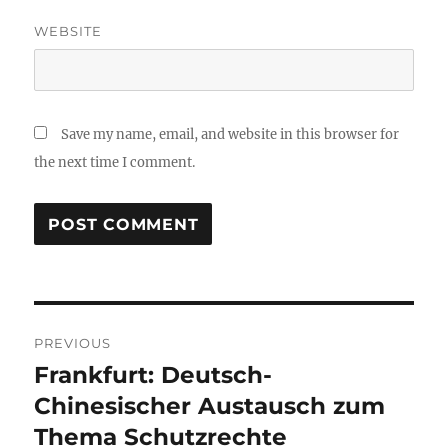
WEBSITE
Save my name, email, and website in this browser for
the next time I comment.
Post
PREVIOUS
navigation
Frankfurt: Deutsch-
Previous
post:
Chinesischer Austausch zum
Thema Schutzrechte