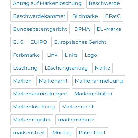
Antrag auf Markenlöschung
Beschwerde
Beschwerdekammer
Bildmarke
BPatG
Bundespatentgericht
DPMA
EU-Marke
EuG
EUIPO
Europäisches Gericht
Farbmarke
Link
Links
Logo
Löschung
Löschungsantrag
Marke
Marken
Markenamt
Markenanmeldung
Markenanmeldungen
Markeninhaber
Markenlöschung
Markenrecht
Markenregister
markenschutz
markenstreit
Montag
Patentamt