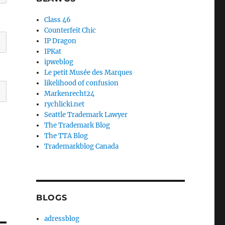
Class 46
Counterfeit Chic
IP Dragon
IPKat
ipweblog
Le petit Musée des Marques
likelihood of confusion
Markenrecht24
rychlicki.net
Seattle Trademark Lawyer
The Trademark Blog
The TTA Blog
Trademarkblog Canada
BLOGS
adressblog