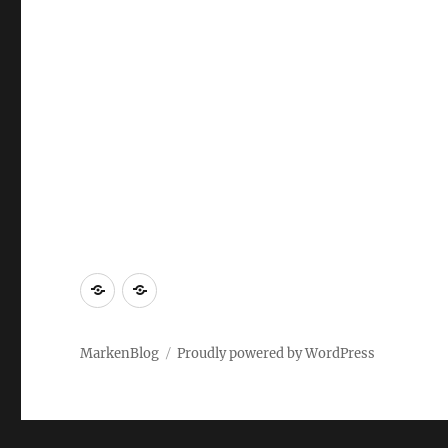
Markenrecherche
Gastbeiträge
MarkenBlog
Proudly powered by WordPress