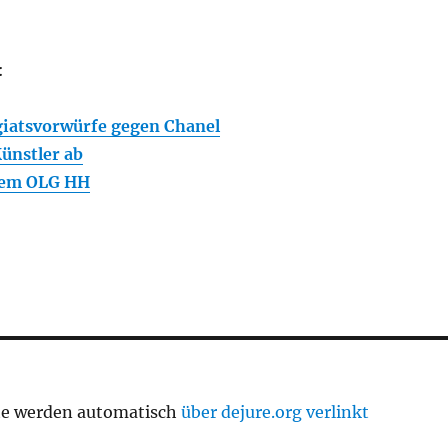
:
giatsvorwürfe gegen Chanel
nstler ab
 dem OLG HH
te werden automatisch
über dejure.org verlinkt