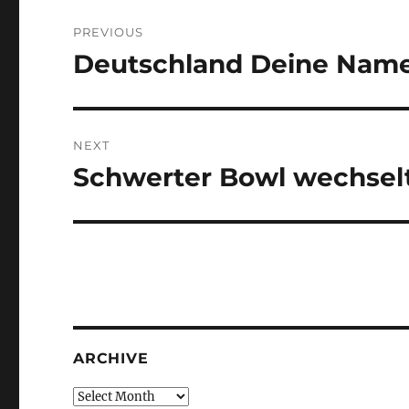
Post
PREVIOUS
navigation
Deutschland Deine Nam
Previous
post:
NEXT
Schwerter Bowl wechsel
Next
post:
ARCHIVE
Archive