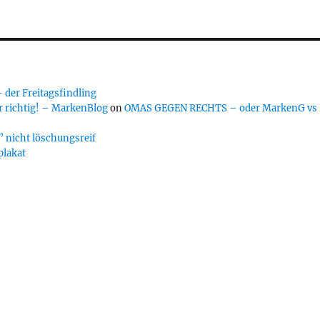
er Freitagsfindling
 richtig! – MarkenBlog
on
OMAS GEGEN RECHTS – oder MarkenG vs
 nicht löschungsreif
plakat