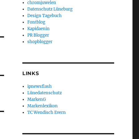
chromjuwelen
Datenschutz Lüneburg
Design Tagebuch
Fontblog
Kapidaenin
PR Blogger
shopblogger
LINKS
ipnewsflash
Lünedatenschutz
MarkenG
Markenlexikon
TC Wendisch Evern