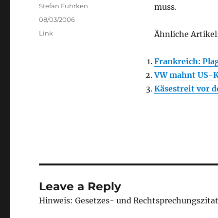
Author
Stefan Fuhrken
muss.
Posted
08/03/2006
on
Categories
Link
Ähnliche Artikel
Frankreich: Pla
VW mahnt US-Kü
Käsestreit vor
Leave a Reply
Hinweis: Gesetzes- und Rechtsprechungszita