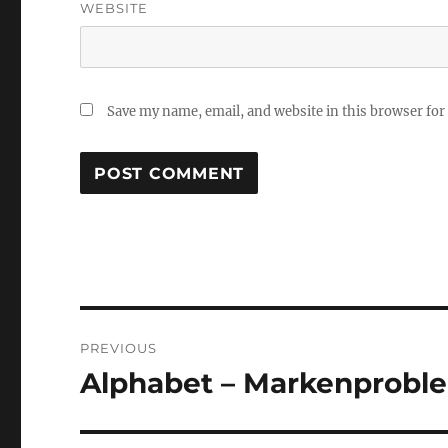
WEBSITE
Save my name, email, and website in this browser for
Post
PREVIOUS
navigation
Alphabet – Markenproble
Previous
post: