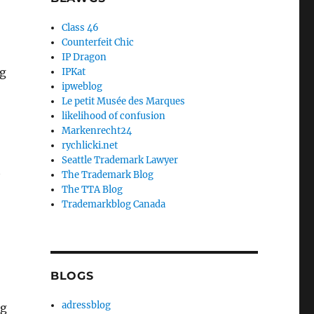
Class 46
Counterfeit Chic
IP Dragon
ng
IPKat
ipweblog
Le petit Musée des Marques
likelihood of confusion
Markenrecht24
rychlicki.net
Seattle Trademark Lawyer
t
The Trademark Blog
The TTA Blog
Trademarkblog Canada
-
BLOGS
adressblog
ng