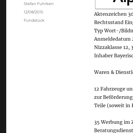
Author
Stefan Fuhrken
Posted
12/08/2015
Aktenzeichen 3
on
Categories
Fundstück
Rechtsstand Ein
Typ Wort-/Bild
Anmeldedatum 2
Nizzaklasse 12, 3
Inhaber Bayeris
Waren & Dienstl
12 Fahrzeuge und
zur Beförderung
Teile (soweit in
35 Werbung im 
Beratungsdienst