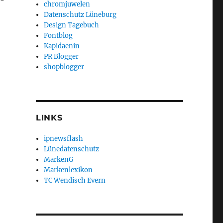
chromjuwelen
Datenschutz Lüneburg
Design Tagebuch
Fontblog
Kapidaenin
PR Blogger
shopblogger
LINKS
ipnewsflash
Lünedatenschutz
MarkenG
Markenlexikon
TC Wendisch Evern