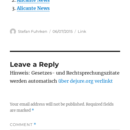
Alicante News
Alicante News
Author
Posted
Categories
Stefan Fuhrken
06/07/2015
Link
on
Leave a Reply
Hinweis: Gesetzes- und Rechtsprechungszitate
werden automatisch
über dejure.org verlinkt
Your email address will not be published.
Required fields
are marked
*
COMMENT
*