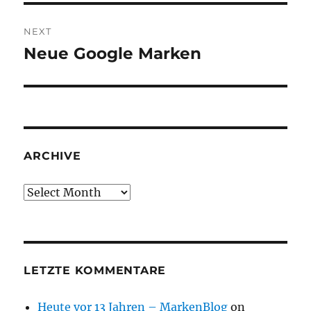
NEXT
Neue Google Marken
Next
post:
ARCHIVE
Archive
LETZTE KOMMENTARE
Heute vor 13 Jahren – MarkenBlog
on