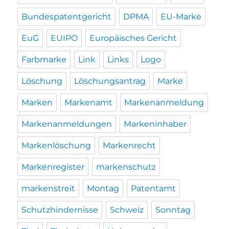
Bundespatentgericht
DPMA
EU-Marke
EuG
EUIPO
Europäisches Gericht
Farbmarke
Link
Links
Logo
Löschung
Löschungsantrag
Marke
Marken
Markenamt
Markenanmeldung
Markenanmeldungen
Markeninhaber
Markenlöschung
Markenrecht
Markenregister
markenschutz
markenstreit
Montag
Patentamt
Schutzhindernisse
Schweiz
Sonntag