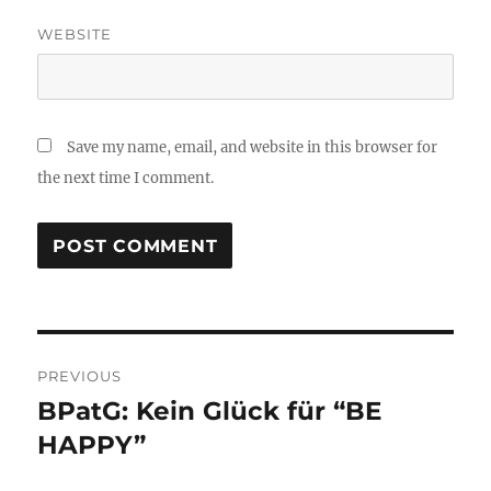
WEBSITE
Save my name, email, and website in this browser for
the next time I comment.
Post
PREVIOUS
navigation
BPatG: Kein Glück für “BE
Previous
post:
HAPPY”