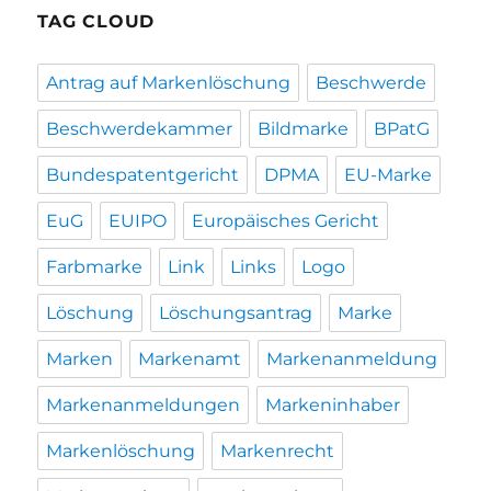
TAG CLOUD
Antrag auf Markenlöschung
Beschwerde
Beschwerdekammer
Bildmarke
BPatG
Bundespatentgericht
DPMA
EU-Marke
EuG
EUIPO
Europäisches Gericht
Farbmarke
Link
Links
Logo
Löschung
Löschungsantrag
Marke
Marken
Markenamt
Markenanmeldung
Markenanmeldungen
Markeninhaber
Markenlöschung
Markenrecht