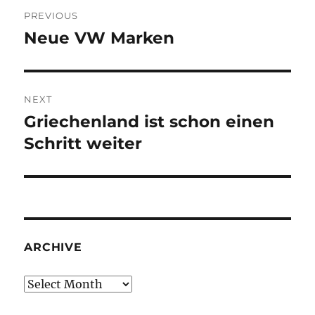
Post
PREVIOUS
navigation
Neue VW Marken
Previous
post:
NEXT
Griechenland ist schon einen
Next
post:
Schritt weiter
ARCHIVE
Archive