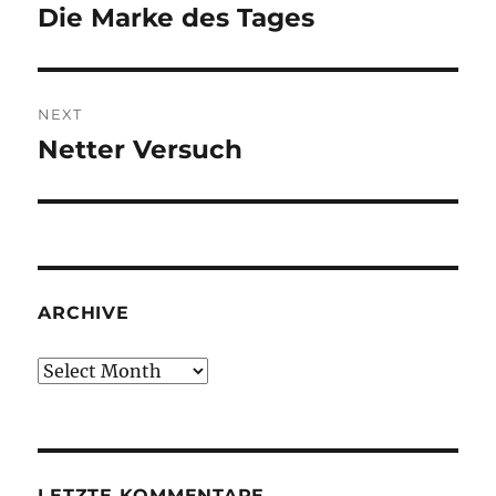
navigation
Die Marke des Tages
Previous
post:
NEXT
Netter Versuch
Next
post:
ARCHIVE
Archive
LETZTE KOMMENTARE