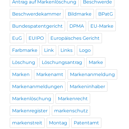
Antrag auf Markenlöschung
Beschwerde
Beschwerdekammer
Bildmarke
BPatG
Bundespatentgericht
DPMA
EU-Marke
EuG
EUIPO
Europäisches Gericht
Farbmarke
Link
Links
Logo
Löschung
Löschungsantrag
Marke
Marken
Markenamt
Markenanmeldung
Markenanmeldungen
Markeninhaber
Markenlöschung
Markenrecht
Markenregister
markenschutz
markenstreit
Montag
Patentamt