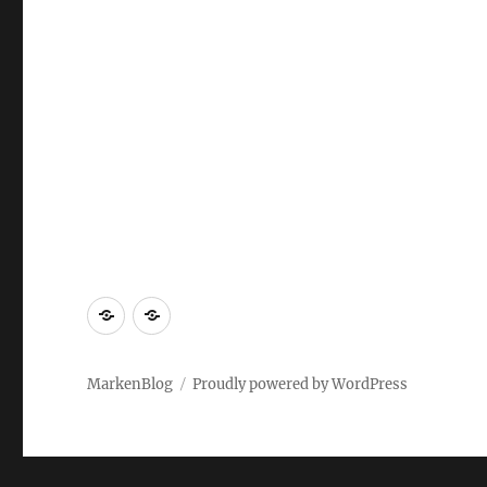
Markenrecherche
Gastbeiträge
MarkenBlog
Proudly powered by WordPress