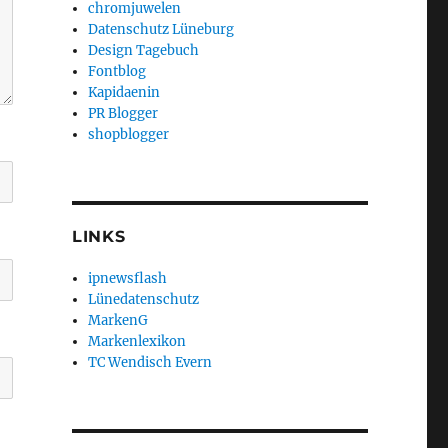
chromjuwelen
Datenschutz Lüneburg
Design Tagebuch
Fontblog
Kapidaenin
PR Blogger
shopblogger
LINKS
ipnewsflash
Lünedatenschutz
MarkenG
Markenlexikon
TC Wendisch Evern