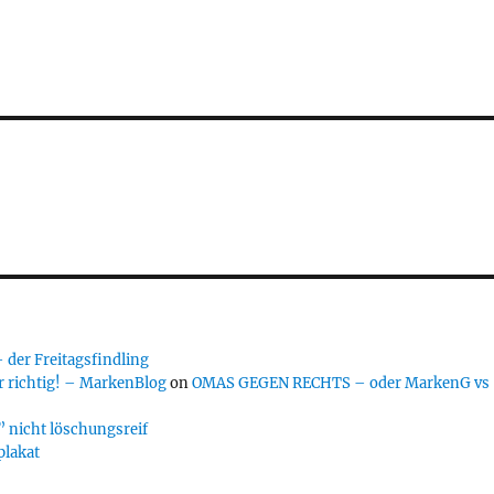
er Freitagsfindling
 richtig! – MarkenBlog
on
OMAS GEGEN RECHTS – oder MarkenG vs
 nicht löschungsreif
plakat