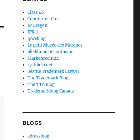
Class 46
Counterfeit Chic
IP Dragon
IPKat
ipweblog
Le petit Musée des Marques
likelihood of confusion
Markenrecht24
rychlicki.net
Seattle Trademark Lawyer
The Trademark Blog
The TTA Blog
Trademarkblog Canada
BLOGS
adressblog