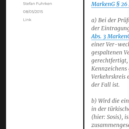
MarkenG § 26 A
Author
Stefan Fuhrken
Posted
08/05/2015
on
a) Bei der Prü
Categories
Link
der Eintragun
Abs. 3 Marken
einer Ver-wec
gespaltenen V
gerechtfertigt,
Kennzeichens 
Verkehrskreis 
der Fall ist.
b) Wird die e
in der türkisc
(hier: Sosis),
zusammengeset