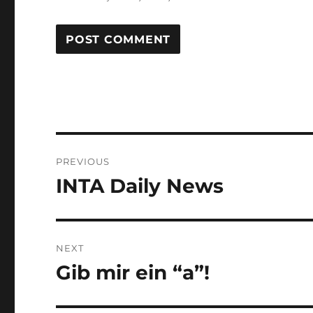
Post
PREVIOUS
navigation
INTA Daily News
Previous
post:
NEXT
Gib mir ein “a”!
Next
post: