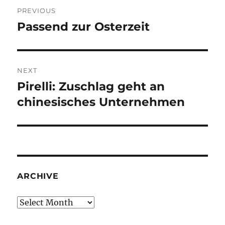
Post
PREVIOUS
navigation
Passend zur Osterzeit
Previous
post:
NEXT
Pirelli: Zuschlag geht an
Next
post:
chinesisches Unternehmen
ARCHIVE
Archive