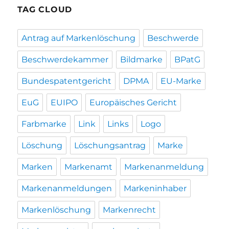
TAG CLOUD
Antrag auf Markenlöschung
Beschwerde
Beschwerdekammer
Bildmarke
BPatG
Bundespatentgericht
DPMA
EU-Marke
EuG
EUIPO
Europäisches Gericht
Farbmarke
Link
Links
Logo
Löschung
Löschungsantrag
Marke
Marken
Markenamt
Markenanmeldung
Markenanmeldungen
Markeninhaber
Markenlöschung
Markenrecht