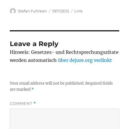
Author
Posted
Categories
Stefan Fuhrken
19/11/2012
Link
on
Leave a Reply
Hinweis: Gesetzes- und Rechtsprechungszitate
werden automatisch
über dejure.org verlinkt
Your email address will not be published.
Required fields
are marked
*
COMMENT
*