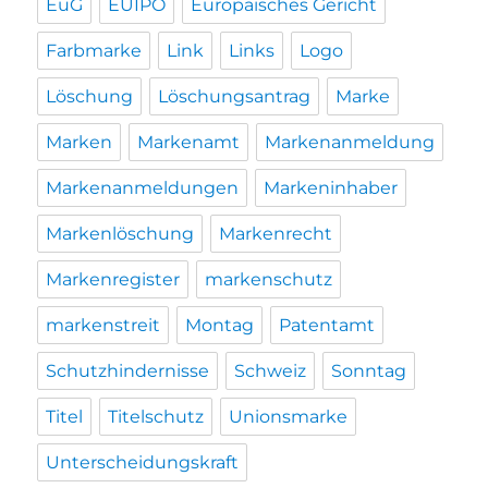
EuG
EUIPO
Europäisches Gericht
Farbmarke
Link
Links
Logo
Löschung
Löschungsantrag
Marke
Marken
Markenamt
Markenanmeldung
Markenanmeldungen
Markeninhaber
Markenlöschung
Markenrecht
Markenregister
markenschutz
markenstreit
Montag
Patentamt
Schutzhindernisse
Schweiz
Sonntag
Titel
Titelschutz
Unionsmarke
Unterscheidungskraft