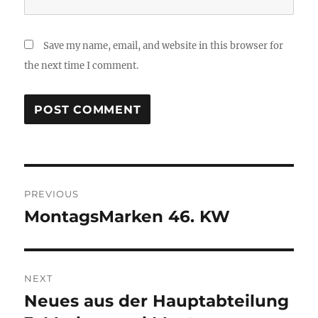
Save my name, email, and website in this browser for
the next time I comment.
Post
PREVIOUS
navigation
MontagsMarken 46. KW
Previous
post:
NEXT
Neues aus der Hauptabteilung
Next