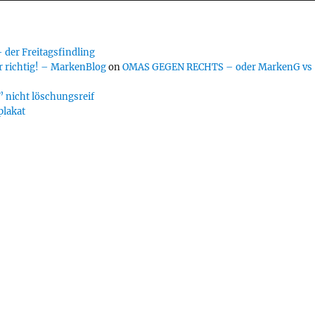
er Freitagsfindling
 richtig! – MarkenBlog
on
OMAS GEGEN RECHTS – oder MarkenG vs
 nicht löschungsreif
plakat