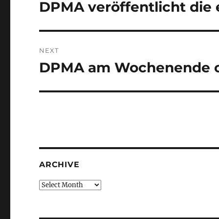
navigation
DPMA veröffentlicht die
Previous
post:
NEXT
DPMA am Wochenende of
Next
post:
ARCHIVE
Archive