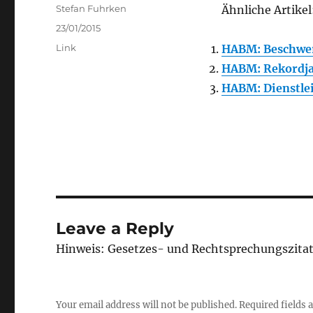
Author
Stefan Fuhrken
Ähnliche Artikel
Posted
23/01/2015
on
Categories
Link
HABM: Beschwer
HABM: Rekordja
HABM: Dienstle
Leave a Reply
Hinweis: Gesetzes- und Rechtsprechungszita
Your email address will not be published.
Required fields