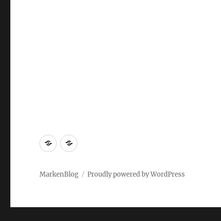
Markenrecherche
Gastbeiträge
MarkenBlog
Proudly powered by WordPress