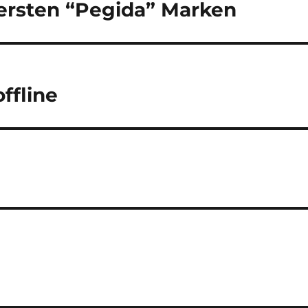
 ersten “Pegida” Marken
fline