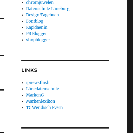
chromjuwelen
Datenschutz Lüneburg
Design Tagebuch
Fontblog
Kapidaenin
PR Blogger
shopblogger
LINKS
ipnewsflash
Lünedatenschutz
MarkenG
Markenlexikon
TC Wendisch Evern