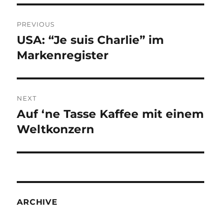
Post
PREVIOUS
navigation
USA: “Je suis Charlie” im
Previous
post:
Markenregister
NEXT
Auf ‘ne Tasse Kaffee mit einem
Next
post:
Weltkonzern
ARCHIVE