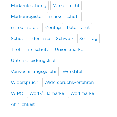
Markenlöschung
Markenrecht
Markenregister
markenschutz
markenstreit
Montag
Patentamt
Schutzhindernisse
Schweiz
Sonntag
Titel
Titelschutz
Unionsmarke
Unterscheidungskraft
Verwechslungsgefahr
Werktitel
Widerspruch
Widerspruchsverfahren
WIPO
Wort-/Bildmarke
Wortmarke
Ähnlichkeit