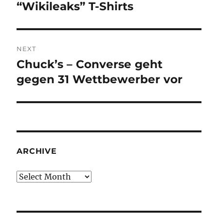
post:
“Wikileaks” T-Shirts
NEXT
Chuck’s – Converse geht
Next
post:
gegen 31 Wettbewerber vor
ARCHIVE
Archive