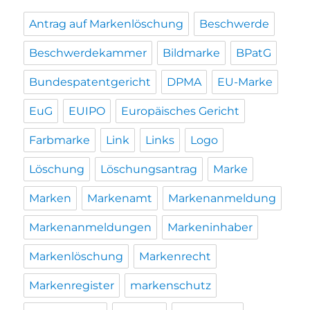
Antrag auf Markenlöschung
Beschwerde
Beschwerdekammer
Bildmarke
BPatG
Bundespatentgericht
DPMA
EU-Marke
EuG
EUIPO
Europäisches Gericht
Farbmarke
Link
Links
Logo
Löschung
Löschungsantrag
Marke
Marken
Markenamt
Markenanmeldung
Markenanmeldungen
Markeninhaber
Markenlöschung
Markenrecht
Markenregister
markenschutz