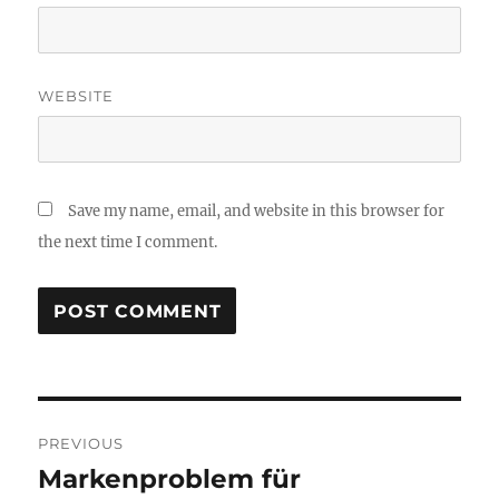
WEBSITE
Save my name, email, and website in this browser for
the next time I comment.
Post
PREVIOUS
navigation
Markenproblem für
Previous