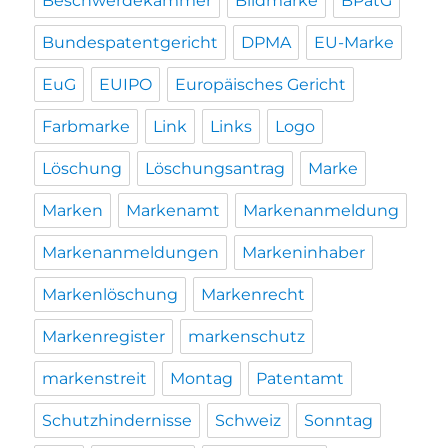
Beschwerdekammer
Bildmarke
BPatG
Bundespatentgericht
DPMA
EU-Marke
EuG
EUIPO
Europäisches Gericht
Farbmarke
Link
Links
Logo
Löschung
Löschungsantrag
Marke
Marken
Markenamt
Markenanmeldung
Markenanmeldungen
Markeninhaber
Markenlöschung
Markenrecht
Markenregister
markenschutz
markenstreit
Montag
Patentamt
Schutzhindernisse
Schweiz
Sonntag