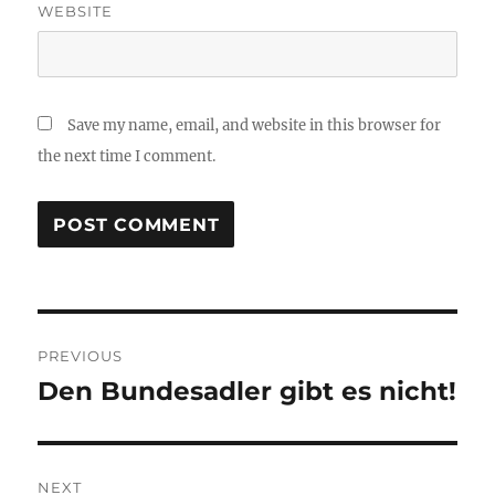
WEBSITE
Save my name, email, and website in this browser for
the next time I comment.
Post
PREVIOUS
navigation
Den Bundesadler gibt es nicht!
Previous
post:
NEXT