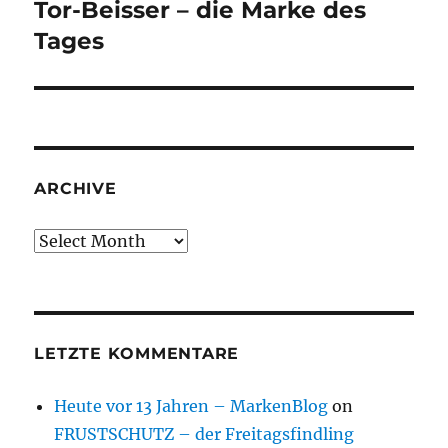
Tor-Beisser – die Marke des
Next
post:
Tages
ARCHIVE
Archive
LETZTE KOMMENTARE
Heute vor 13 Jahren – MarkenBlog
on
FRUSTSCHUTZ – der Freitagsfindling