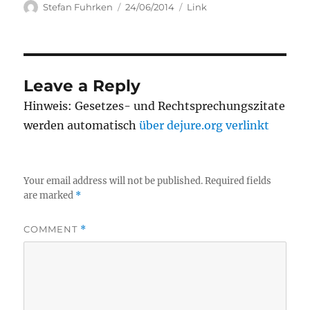
Author
Posted
Categories
Stefan Fuhrken
24/06/2014
Link
on
Leave a Reply
Hinweis: Gesetzes- und Rechtsprechungszitate
werden automatisch
über dejure.org verlinkt
Your email address will not be published.
Required fields
are marked
*
COMMENT
*