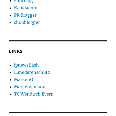
Fontblog
Kapidaenin
PR Blogger
shopblogger
LINKS
ipnewsflash
Lünedatenschutz
MarkenG
Markenlexikon
TC Wendisch Evern