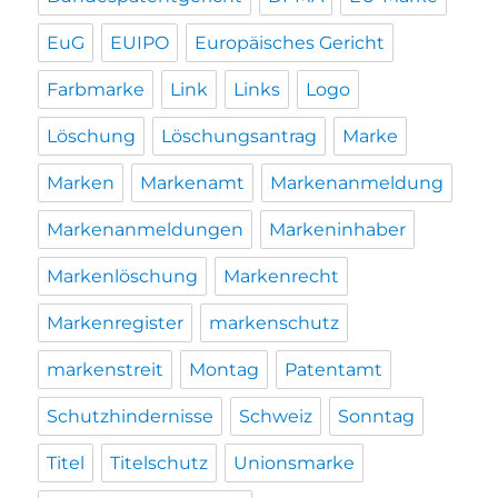
EuG
EUIPO
Europäisches Gericht
Farbmarke
Link
Links
Logo
Löschung
Löschungsantrag
Marke
Marken
Markenamt
Markenanmeldung
Markenanmeldungen
Markeninhaber
Markenlöschung
Markenrecht
Markenregister
markenschutz
markenstreit
Montag
Patentamt
Schutzhindernisse
Schweiz
Sonntag
Titel
Titelschutz
Unionsmarke