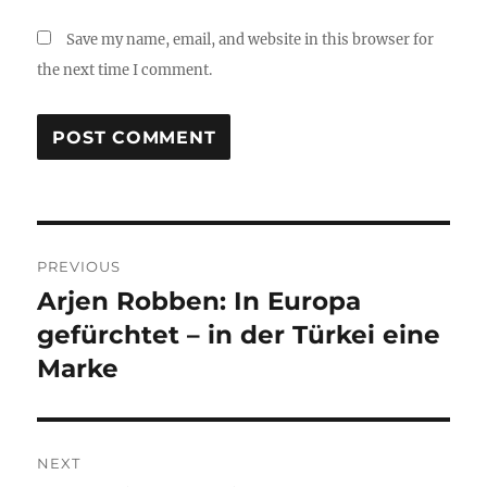
Save my name, email, and website in this browser for
the next time I comment.
Post
PREVIOUS
navigation
Arjen Robben: In Europa
Previous
post:
gefürchtet – in der Türkei eine
Marke
NEXT