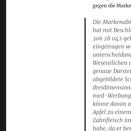
gegen die Marke
Die Markenabt
hat mit Besch
306 28 042 gel
eingetragen wo
unterscheidung
Wesentlichen a
genaue Darstel
abgebildete Sc
dreidimensiona
med-Werbung
könne davon au
Apfel zu eine
Zahnfleisch im
habe, da er bes