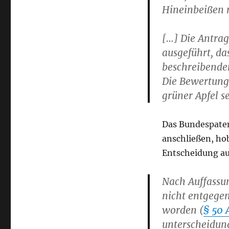
Hineinbeißen 
[…] Die Antra
ausgeführt, d
beschreibende
Die Bewertung
grüner Apfel se
Das Bundespaten
anschließen, ho
Entscheidung au
Nach Auffassun
nicht entgege
worden (
§ 50 
unterscheidungs