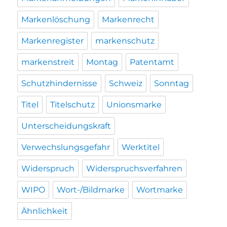
Markenlöschung
Markenrecht
Markenregister
markenschutz
markenstreit
Montag
Patentamt
Schutzhindernisse
Schweiz
Sonntag
Titel
Titelschutz
Unionsmarke
Unterscheidungskraft
Verwechslungsgefahr
Werktitel
Widerspruch
Widerspruchsverfahren
WIPO
Wort-/Bildmarke
Wortmarke
Ähnlichkeit