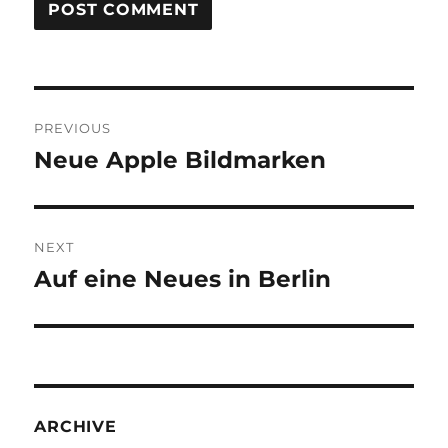
Post
PREVIOUS
navigation
Neue Apple Bildmarken
Previous
post:
NEXT
Auf eine Neues in Berlin
Next
post:
ARCHIVE