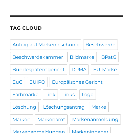
TAG CLOUD
Antrag auf Markenlöschung
Beschwerde
Beschwerdekammer
Bildmarke
BPatG
Bundespatentgericht
DPMA
EU-Marke
EuG
EUIPO
Europäisches Gericht
Farbmarke
Link
Links
Logo
Löschung
Löschungsantrag
Marke
Marken
Markenamt
Markenanmeldung
Markenanmeldungen
Markeninhaber