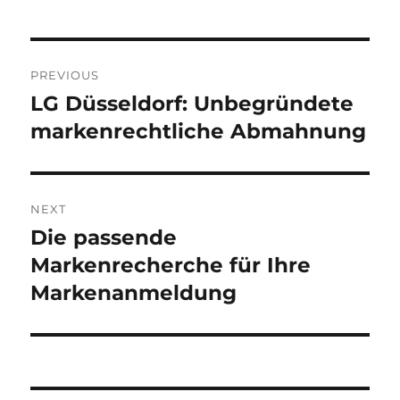
Post
PREVIOUS
navigation
LG Düsseldorf: Unbegründete
Previous
post:
markenrechtliche Abmahnung
NEXT
Die passende
Next
post:
Markenrecherche für Ihre
Markenanmeldung