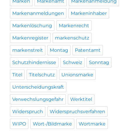
Marken
Markenamt
Markenanmeldung
Markenanmeldungen
Markeninhaber
Markenlöschung
Markenrecht
Markenregister
markenschutz
markenstreit
Montag
Patentamt
Schutzhindernisse
Schweiz
Sonntag
Titel
Titelschutz
Unionsmarke
Unterscheidungskraft
Verwechslungsgefahr
Werktitel
Widerspruch
Widerspruchsverfahren
WIPO
Wort-/Bildmarke
Wortmarke