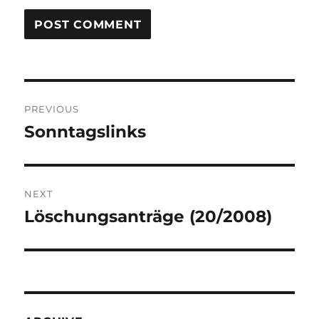
Post
PREVIOUS
navigation
Sonntagslinks
Previous
post:
NEXT
Löschungsanträge (20/2008)
Next
post: