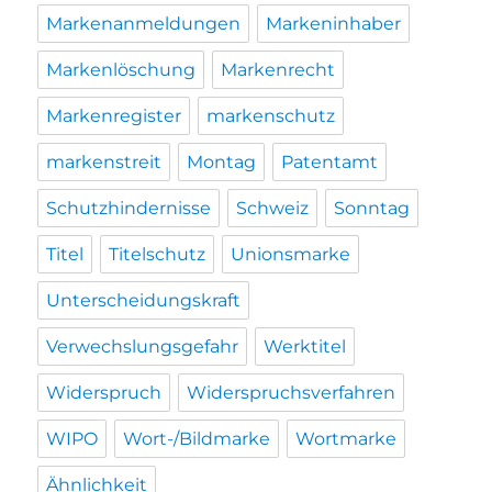
Markenanmeldungen
Markeninhaber
Markenlöschung
Markenrecht
Markenregister
markenschutz
markenstreit
Montag
Patentamt
Schutzhindernisse
Schweiz
Sonntag
Titel
Titelschutz
Unionsmarke
Unterscheidungskraft
Verwechslungsgefahr
Werktitel
Widerspruch
Widerspruchsverfahren
WIPO
Wort-/Bildmarke
Wortmarke
Ähnlichkeit