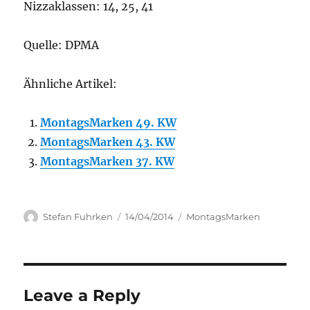
Nizzaklassen: 14, 25, 41
Quelle: DPMA
Ähnliche Artikel:
MontagsMarken 49. KW
MontagsMarken 43. KW
MontagsMarken 37. KW
Author
Posted
Categories
Stefan Fuhrken
14/04/2014
MontagsMarken
on
Leave a Reply