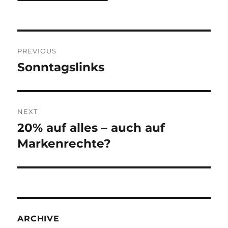
Post
PREVIOUS
navigation
Sonntagslinks
Previous
post:
NEXT
20% auf alles – auch auf
Next
post:
Markenrechte?
ARCHIVE