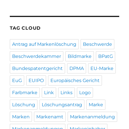
TAG CLOUD
Antrag auf Markenlöschung
Beschwerde
Beschwerdekammer
Bildmarke
BPatG
Bundespatentgericht
DPMA
EU-Marke
EuG
EUIPO
Europäisches Gericht
Farbmarke
Link
Links
Logo
Löschung
Löschungsantrag
Marke
Marken
Markenamt
Markenanmeldung
Markenanmeldungen
Markeninhaber