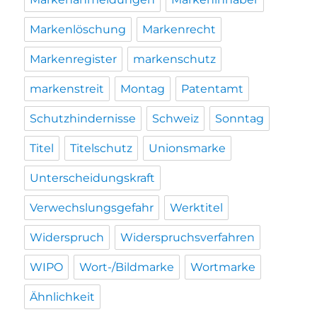
Markenlöschung
Markenrecht
Markenregister
markenschutz
markenstreit
Montag
Patentamt
Schutzhindernisse
Schweiz
Sonntag
Titel
Titelschutz
Unionsmarke
Unterscheidungskraft
Verwechslungsgefahr
Werktitel
Widerspruch
Widerspruchsverfahren
WIPO
Wort-/Bildmarke
Wortmarke
Ähnlichkeit