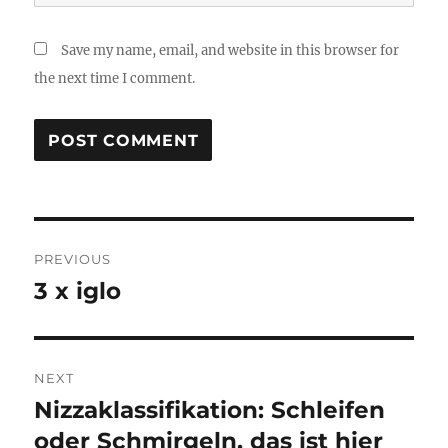
Save my name, email, and website in this browser for
the next time I comment.
Post
PREVIOUS
navigation
3 x iglo
Previous
post:
NEXT
Nizzaklassifikation: Schleifen
Next
post:
oder Schmirgeln, das ist hier