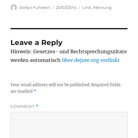
Author
Posted
Categories
Stefan Fuhrken
25/03/2014
Link
,
Meinung
on
Leave a Reply
Hinweis: Gesetzes- und Rechtsprechungszitate
werden automatisch
über dejure.org verlinkt
Your email address will not be published.
Required fields
are marked
*
COMMENT
*