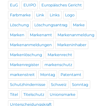
EuG
EUIPO
Europäisches Gericht
Farbmarke
Link
Links
Logo
Löschung
Löschungsantrag
Marke
Marken
Markenamt
Markenanmeldung
Markenanmeldungen
Markeninhaber
Markenlöschung
Markenrecht
Markenregister
markenschutz
markenstreit
Montag
Patentamt
Schutzhindernisse
Schweiz
Sonntag
Titel
Titelschutz
Unionsmarke
Unterscheidungskraft