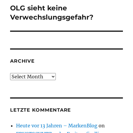
OLG sieht keine
Next
post:
Verwechslungsgefahr?
ARCHIVE
Archive
LETZTE KOMMENTARE
Heute vor 13 Jahren – MarkenBlog
on