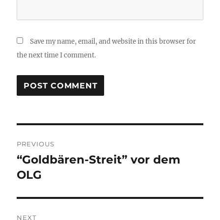
Save my name, email, and website in this browser for
the next time I comment.
Post
PREVIOUS
navigation
“Goldbären-Streit” vor dem
Previous
post:
OLG
NEXT