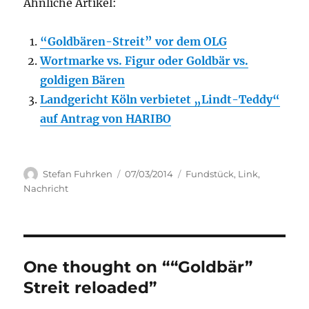
Ähnliche Artikel:
“Goldbären-Streit” vor dem OLG
Wortmarke vs. Figur oder Goldbär vs.
goldigen Bären
Landgericht Köln verbietet „Lindt-Teddy“
auf Antrag von HARIBO
Author
Posted
Categories
Stefan Fuhrken
07/03/2014
Fundstück
,
Link
,
on
Nachricht
One thought on ““Goldbär”
Streit reloaded”