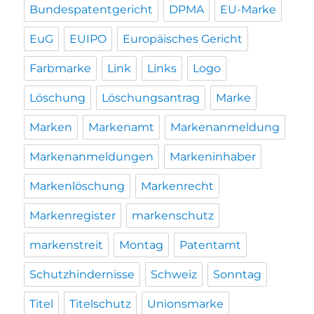
Bundespatentgericht
DPMA
EU-Marke
EuG
EUIPO
Europäisches Gericht
Farbmarke
Link
Links
Logo
Löschung
Löschungsantrag
Marke
Marken
Markenamt
Markenanmeldung
Markenanmeldungen
Markeninhaber
Markenlöschung
Markenrecht
Markenregister
markenschutz
markenstreit
Montag
Patentamt
Schutzhindernisse
Schweiz
Sonntag
Titel
Titelschutz
Unionsmarke