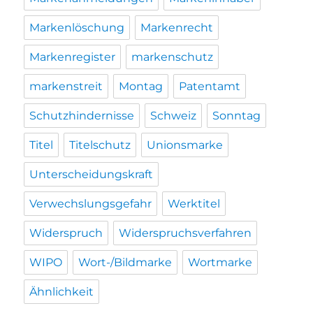
Markenlöschung
Markenrecht
Markenregister
markenschutz
markenstreit
Montag
Patentamt
Schutzhindernisse
Schweiz
Sonntag
Titel
Titelschutz
Unionsmarke
Unterscheidungskraft
Verwechslungsgefahr
Werktitel
Widerspruch
Widerspruchsverfahren
WIPO
Wort-/Bildmarke
Wortmarke
Ähnlichkeit