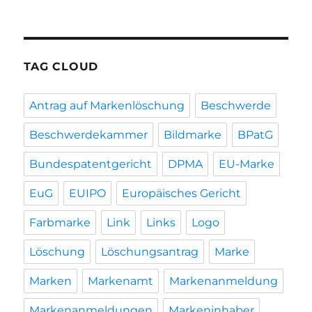
TAG CLOUD
Antrag auf Markenlöschung
Beschwerde
Beschwerdekammer
Bildmarke
BPatG
Bundespatentgericht
DPMA
EU-Marke
EuG
EUIPO
Europäisches Gericht
Farbmarke
Link
Links
Logo
Löschung
Löschungsantrag
Marke
Marken
Markenamt
Markenanmeldung
Markenanmeldungen
Markeninhaber