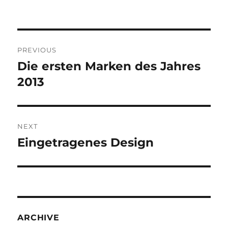
Post
PREVIOUS
navigation
Die ersten Marken des Jahres
Previous
post:
2013
NEXT
Eingetragenes Design
Next
post:
ARCHIVE