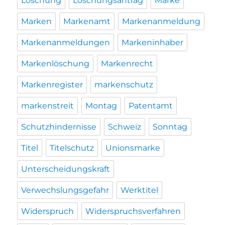
Löschung
Löschungsantrag
Marke
Marken
Markenamt
Markenanmeldung
Markenanmeldungen
Markeninhaber
Markenlöschung
Markenrecht
Markenregister
markenschutz
markenstreit
Montag
Patentamt
Schutzhindernisse
Schweiz
Sonntag
Titel
Titelschutz
Unionsmarke
Unterscheidungskraft
Verwechslungsgefahr
Werktitel
Widerspruch
Widerspruchsverfahren