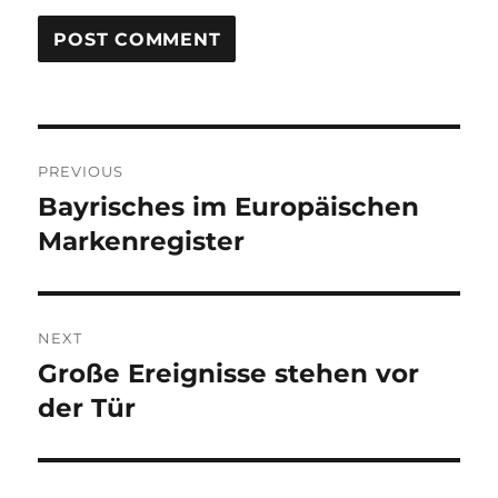
Post
PREVIOUS
navigation
Bayrisches im Europäischen
Previous
post:
Markenregister
NEXT
Große Ereignisse stehen vor
Next
post:
der Tür