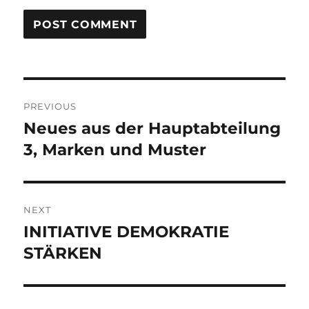
Post
PREVIOUS
navigation
Neues aus der Hauptabteilung
Previous
post:
3, Marken und Muster
NEXT
INITIATIVE DEMOKRATIE
Next
post:
STÄRKEN