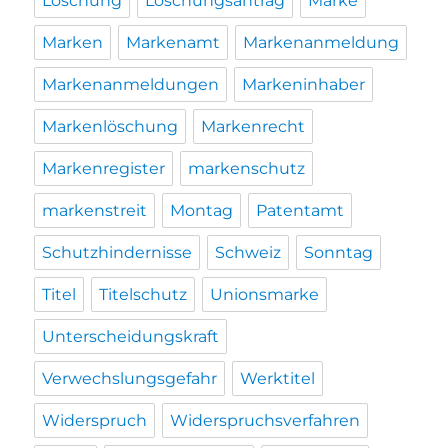
Löschung
Löschungsantrag
Marke
Marken
Markenamt
Markenanmeldung
Markenanmeldungen
Markeninhaber
Markenlöschung
Markenrecht
Markenregister
markenschutz
markenstreit
Montag
Patentamt
Schutzhindernisse
Schweiz
Sonntag
Titel
Titelschutz
Unionsmarke
Unterscheidungskraft
Verwechslungsgefahr
Werktitel
Widerspruch
Widerspruchsverfahren