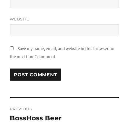
WEBSITE
Save my name, email, and website in this browser for
the next time I comment.
Post
PREVIOUS
navigation
BossHoss Beer
Previous
post: