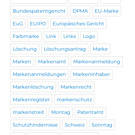
Bundespatentgericht
DPMA
EU-Marke
EuG
EUIPO
Europäisches Gericht
Farbmarke
Link
Links
Logo
Löschung
Löschungsantrag
Marke
Marken
Markenamt
Markenanmeldung
Markenanmeldungen
Markeninhaber
Markenlöschung
Markenrecht
Markenregister
markenschutz
markenstreit
Montag
Patentamt
Schutzhindernisse
Schweiz
Sonntag